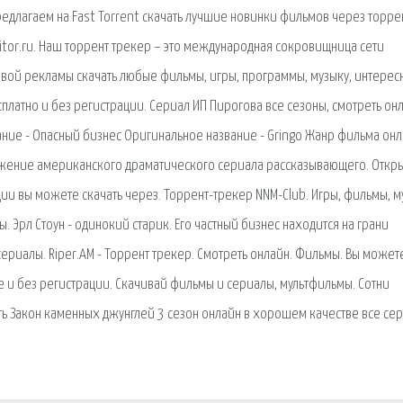
едлагаем на Fast Torrent скачать лучшие новинки фильмов через торре
itor.ru. Наш торрент трекер – это международная сокровищница сети
ивой рекламы скачать любые фильмы, игры, программы, музыку, интерес
платно и без регистрации. Сериал ИП Пирогова все сезоны, смотреть он
ние - Опасный бизнес Оригинальное название - Gringo Жанр фильма онл
олжение американского драматического сериала рассказывающего. Откр
ции вы можете скачать через. Торрент-трекер NNM-Club. Игры, фильмы, 
. Эрл Стоун - одинокий старик. Его частный бизнес находится на грани
сериалы. Riper.AM - Торрент трекер. Смотреть онлайн. Фильмы. Вы может
 и без регистрации. Скачивай фильмы и сериалы, мультфильмы. Сотни
ть Закон каменных джунглей 3 сезон онлайн в хорошем качестве все се