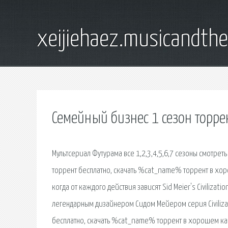
xeijiehaez.musicandth
Семейный бизнес 1 сезон торре
Мультсериал Футурама все 1,2,3,4,5,6,7 сезоны смотреть
торрент бесплатно, скачать %cat_name% торрент в хо
когда от каждого действия зависят Sid Meier's Civilization
легендарным дизайнером Сидом Мейером серия Civilizat
бесплатно, скачать %cat_name% торрент в хорошем каче