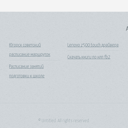
A
Югорск советский
Lenovo z500 touch драйвера
расписание маршруток
Скачать книги по нлп fb2
Расписание занятий
подготовки к школе
© Untitled. All rights reserved.