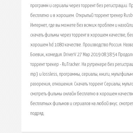
программ и сериалы через торрент без регистрации. Пр
бесплатно и в хорошем. Открытый торрент трекер Rusb
Интернет, где вы можете без всяких проблем и назойл
скачать фильмы через торрент в хорошем качестве, бес
хорошем hd 1080 качестве. Производство Россия. Назва
Боевик, комедия. DriverV 27 Мар 2019 08:38:54 Прод
торрент трекер - RuTracker. На рутрекере без регистра
mp3 и lossless, программы, сериалы, книги, мультфильмы
разорения, отношения. Скачать торрент Сериалы, мульт
смотреть фильмы онлайн бесплатно в хорошем качестве
бесплатных фильмов и сериалов на любой вкус. cмотре
подряд.