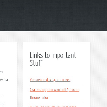
Links to Important
Stuff
рез
ества,
Утепление фасада снип гост
Скачать торрент warcraft 3 frozen
ент
throne rutor
игр,