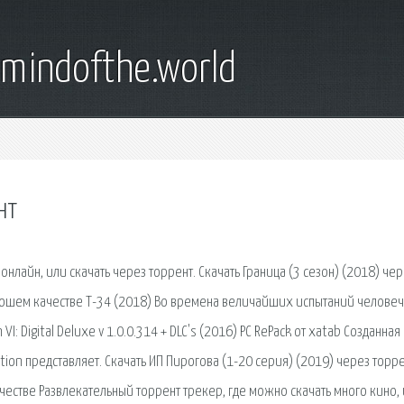
emindofthe.world
нт
 онлайн, или скачать через торрент. Скачать Граница (3 сезон) (2018) че
рошем качестве Т-34 (2018) Во времена величайших испытаний человеч
 VI: Digital Deluxe v 1.0.0.314 + DLC's (2016) PC RePack от xatab Созданная
ion представляет. Скачать ИП Пирогова (1-20 серия) (2019) через торр
стве Развлекательный торрент трекер, где можно скачать много кино, 