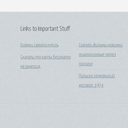
Links to Important Stuff
Бланки самара купить
Скачать фильмы новинки
лицензионные через
Скачать гугл карты бесплатно
торрент
на андроид
Польско германский
договор 1934