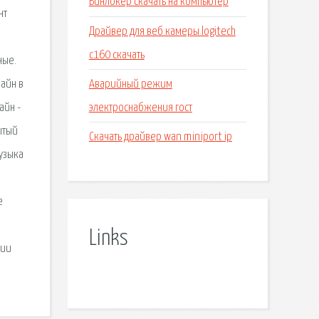
Винлокер скачать на компьютер
нт
Драйвер для веб камеры logitech
c160 скачать
ные.
Аварийный режим
лайн в
электроснабжения гост
айн -
ытый
Скачать драйвер wan miniport ip
музыка
е
Links
рии