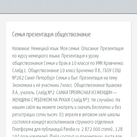
Семья презентация обществознание
Название: Немецкий язык. Моя семья. Описание: Презентация
по курсу немецкого языка. Презентация к уроку
обществознания Семья и брак в 10 классе по УМК Кравченко.
Слайд 1. Обществознание 10 класс Бриченко Л.В., ГБОУ СОШ
№262 Санкт-Петербург Семья и быт. Презентация на тему:
Экономика и её участники 7класс. Обществознание Ушакова
Л.А., учитель. Слайд №2: САМАЯ ПРЕКРАСНАЯ ИЗ ЖЕНЩИН —
ЖЕНЩИНА С РЕБЁНКОМ НА РУКАХ! Слайд №3: Не случайно. На
нашем сайте вы можете смотреть и скачать бесплатно и без
регистрации сотни тысяч. 03 апреля в актовом зале школы
состоялся концерт воспитанников струнного отделения.
Платформа для публикаций Pandia.ru: 2 872 000 статей , 128
197 пользователей. Файл состоит из презентации, листа для