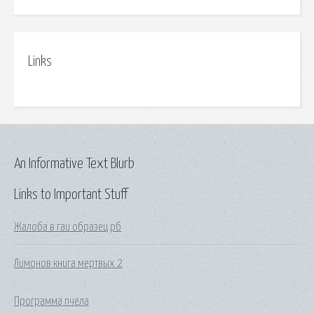
Links
An Informative Text Blurb
Links to Important Stuff
Жалоба в гаи образец рб
Лимонов книга мертвых 2
Программа пчела