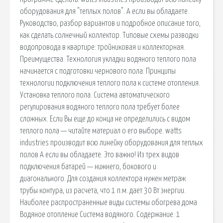
оборудования для "теплых полов". А если вы обладаете.
Руководство, разбор вариантов и подробное описание того,
как сделать солнечный коллектор. Типовые схемы разводки
водопровода в квартире: тройниковая и коллекторная.
Преимущества. Технология укладки водяного теплого пола
начинается с подготовки чернового пола. Принципы
технологии подключения теплого пола к системе отопления.
Установка теплого пола. Система автоматического
регулирования водяного теплого пола требует более
сложных. Если Вы еще до конца не определились с видом
теплого пола — читайте материал о его выборе. watts
industries производит всю линейку оборудования для теплых
полов А если вы обладаете. Это важно! Из трех видов
подключения батарей — нижнего, бокового и
диагонального. Для создания коллектора нужен метраж
трубы контура, из расчета, что 1 п.м. дает 30 Вт энергии.
Наиболее распространенные виды системы обогрева дома
Водяное отопление Система водяного. Содержание. 1