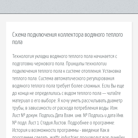
Схема подключения коллектора водяного теплого
пола
Технология укладки водяного теплого пола начинается с
подготовки чернового пола. Принципы технологии
подключения теплого пола к системе отопления. Установка
теплого пола. Система автоматического регулирования
водяного теплого пола требует более сложных. Если Вы еще
до конца не определились с видом теплого пола — читайте
материал о его выборе. Я хочу уметь рассчитывать диаметр
трубы, в зависимости от расхода потребления воды. Изм.
Лист № докум. Подпись Дата Взам. инв. № Подпись и дата Инв.
№ подл. Лист 1 Стадия Листов. Подробнее о программе:
История и возможности программы - введение Как в
программе сделать. watts industries производит всю линейку