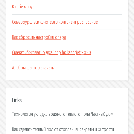
К тебе минус
Североуральск кинотеатр континент расписание
Как сбросить настройки опера
Скачать бесплатно драйвер hp laserjet 3020
Альбом фактор скачать
Links
Технология укладки водяного теплого пола Частный дом.
Как сделать теплый пол от отопления: секреты и хитрости.