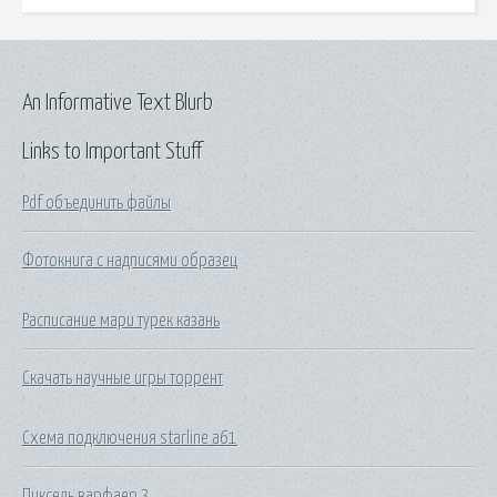
An Informative Text Blurb
Links to Important Stuff
Pdf объединить файлы
Фотокнига с надписями образец
Расписание мари турек казань
Скачать научные игры торрент
Схема подключения starline a61
Пиксель варфаер 3