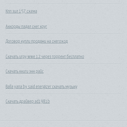
Кпп зил 157 схема
Аккорды падал снег круг
Договор купли продажи на снегоход
Скачать игру wwe 12 через торрент бесплатно
Скачать книги энн райс
Balla yana by said energizer скачать музыку
Скачать драйвер ad1981b