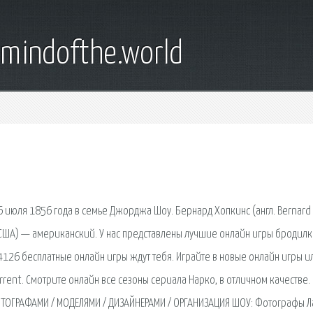
emindofthe.world
июля 1856 года в семье Джорджа Шоу. Бернард Хопкинс (англ. Bernard
 США) — американский. У нас представлены лучшие онлайн игры бродил
126 бесплатные онлайн игры ждут тебя. Играйте в новые онлайн игры и
orrent. Cмотрите онлайн все сезоны сериала Нарко, в отличном качестве.
 ФОТОГРАФАМИ / МОДЕЛЯМИ / ДИЗАЙНЕРАМИ / ОРГАНИЗАЦИЯ ШОУ: Фотографы 