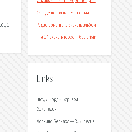
Отрывок из книги мертвые души
Сердце пополам песни скачать
Радио романтика скачать альбом
айд 1.
Fifa 15 скачать торрент без origin
Links
Шоу, Джордж Бернард —
Википедия.
Хопкинс, Бернард — Википедия.