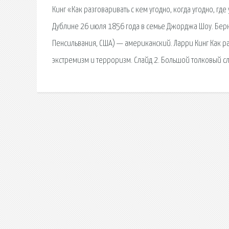
Кинг «Как разговаривать с кем угодно, когда угодно, г
Дублине 26 июля 1856 года в семье Джорджа Шоу. Берна
Пенсильвания, США) — американский. Ларри Кинг Как разг
экстремизм и терроризм. Слайд 2. Большой толковый с