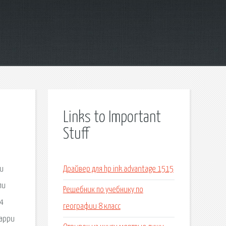
Links to Important
Stuff
ки
Драйвер для hp ink advantage 1515
ли
Решебник по учебнику по
 4
географии 8 класс
Ларри