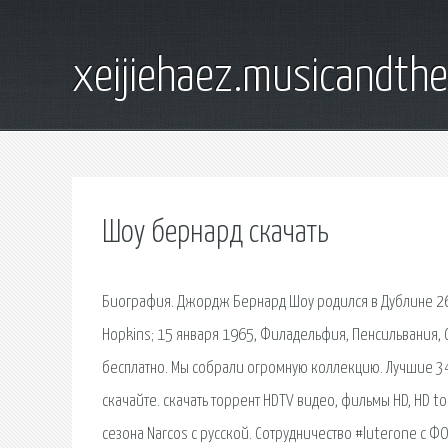
xeijiehaez.musicandth
Шоу бернард скачать
Биография. Джордж Бернард Шоу родился в Дублине 26 
Hopkins; 15 января 1965, Филадельфия, Пенсильвания,
бесплатно. Мы собрали огромную коллекцию. Лучшие 34
скачайте. скачать торрент HDTV видео, фильмы HD, HD t
сезона Narcos с русской. Сотрудничество #luterone с