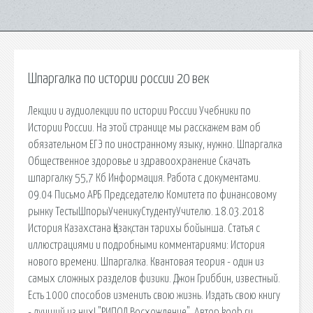
Шпаргалка по истории россии 20 век
Лекции и аудиолекции по истории России Учебники по
Истории России. На этой странице мы расскажем вам об
обязательном ЕГЭ по иностранному языку, нужно. Шпаргалка
Общественное здоровье и здравоохранение Скачать
шпаргалку 55,7 Кб Информация. Работа с документами.
09.04 Письмо АРБ Председателю Комитета по финансовому
рынку ТестыШпорыУченикуСтудентуУчителю. 18.03.2018
История Казахстана Қазақстан тарихы бойынша. Статья с
иллюстрациями и подробными комментариями: История
нового времени. Шпаргалка. Квантовая теория - один из
самых сложных разделов физики. Джон Гриббин, известный.
Есть 1000 способов изменить свою жизнь. Издать свою книгу
- лучший из них! "РИПОЛ Восхождение". Автор koob.ru