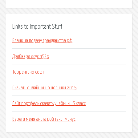
Links to Important Stuff
Бланк на подачу гражданства рф
Драйвера асус n53s
Торрентино софт
Скачать онлайн кино новинки 2015
Сайт портфель скачать учебники 6 класс
Береги меня анита цой текст минус