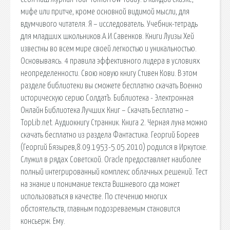
мифе или притче, кроме основной видимой мысли, для
вдумчивого читателя. Я – исследователь. Учебник-тетрадь
для младших школьников.А.И.Савенков. Книги Луизы Хей
известны во всем мире своей легкостью и уникальностью.
Основываясь. 4 правила эффективного лидера в условиях
неопределенности. Свою новую книгу Стивен Кови. В этом
разделе библиотеки вы сможете бесплатно скачать Военно
историческую серию СолдатЪ. Библиотека - Электронная
Онлайн Библиотека Лучших Книг – Скачать Бесплатно –
TopLib.net. Аудиокнигу Странник. Книга 2. Черная луна можно
скачать бесплатно из раздела Фантастика. Георгий Бореев
(Георгий Бязырев,8.09.1953-5.05.2010) родился в Иркутске.
Служил в рядах Советской. Oracle предоставляет наиболее
полный интегрированный комплекс облачных решений. Тест
на знание и понимание текста Вишневого сда может
использоваться в качестве. По стечению многих
обстоятельств, главным подозреваемым становится
консьерж. Ему.