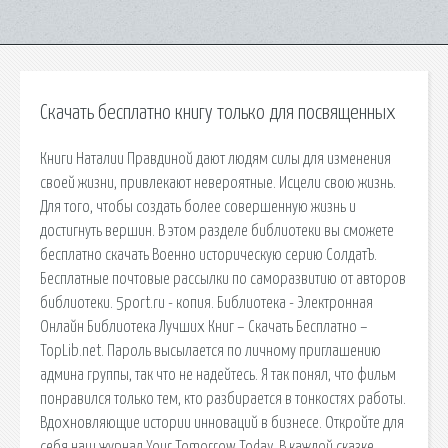
Скачать бесплатно книгу только для посвященных
Книги Наталии Правдиной дают людям силы для изменения
своей жизни, привлекают невероятные. Исцели свою жизнь.
Для того, чтобы создать более совершенную жизнь и
достигнуть вершин. В этом разделе библиотеки вы сможете
бесплатно скачать Военно историческую серию СолдатЪ.
Бесплатные почтовые рассылки по саморазвитию от авторов
библиотеки. 5port.ru - копия. Библиотека - Электронная
Онлайн Библиотека Лучших Книг – Скачать Бесплатно –
TopLib.net. Пароль высылается по личному приглашению
админа группы, так что не надейтесь. Я так понял, что фильм
понравился только тем, кто разбирается в тонкостях работы.
Вдохновляющие истории инноваций в бизнесе. Откройте для
себя наш журнал Your Tomorrow Today. В каждой сказке,