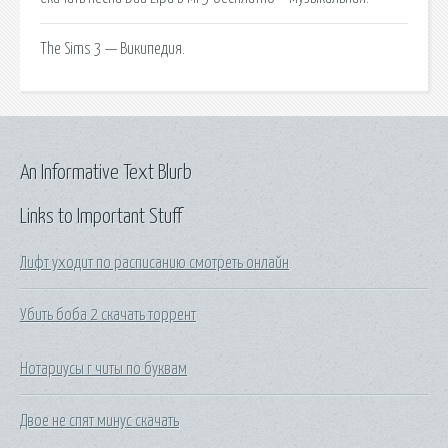
The Sims 3 — Википедия.
An Informative Text Blurb
Links to Important Stuff
Лифт уходит по расписанию смотреть онлайн
Убить боба 2 скачать торрент
Нотариусы г читы по буквам
Двое не спят минус скачать