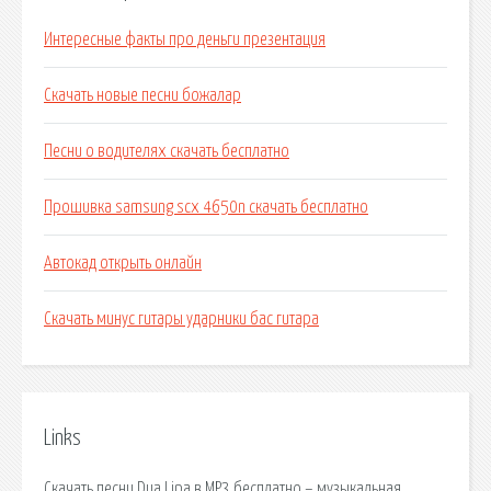
Интересные факты про деньги презентация
Скачать новые песни божалар
Песни о водителях скачать бесплатно
Прошивка samsung scx 4650n скачать бесплатно
Автокад открыть онлайн
Скачать минус гитары ударники бас гитара
Links
Скачать песни Dua Lipa в MP3 бесплатно – музыкальная.