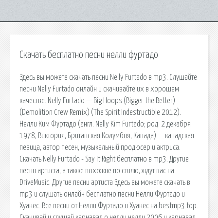
Скачать бесплатно песни нелли фуртадо
Здесь вы можете скачать песни Nelly Furtado в mp3. Слушайте
песни Nelly Furtado онлайн и скачивайте их в хорошем
качестве. Nelly Furtado — Big Hoops (Bigger the Better)
(Demolition Crew Remix) (The Spirit Indestructible 2012).
Нелли Ким Фуртадо (англ. Nelly Kim Furtado; род. 2 декабря
1978, Виктория, Британская Колумбия, Канада) — канадская
певица, автор песен, музыкальный продюсер и актриса.
Скачать Nelly Furtado - Say It Right бесплатно в mp3. Другие
песни артиста, а также похожие по стилю, ждут вас на
DriveMusic. Другие песни артиста Здесь вы можете скачать в
mp3 и слушать онлайн бесплатно песни Нелли Фуртадо и
Хуанес. Все песни от Нелли Фуртадо и Хуанес на bestmp3.top.
Скачивай и слушай карнавал о нелли нелли 2006 и карнавал