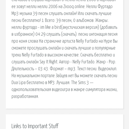
ее зовут нелли нелли 2006 на Zvooq.online. Нелли Фуртадо
Mp3 музыка 39 песен слушать онлайн! Или скачать лучшие
песни бесплатно! 1 Всего: 39 песен, 0 альбомов. Жанры:.
нелли фуртадо - im like a bird(акустичиская версия) (добавить
в избранное) 04:29 слушать (скачать). песни интонация песня
про коня слова На страничке артиста Nelly Furtado на Нуре Вы
сможете прослушать онлайн и скачать лучшие и популярные
треки Nelly Furtado в высоком качестве. Скачать бесплатно и
слушать онлайн Say It Right. Автор - Nelly Furtado. Жанр - Pop.
Длительность – 03:43. Формат – mp3. Текст песни. Видеоклип.
На музыкальном портале Зайцев.нет Вы можете скачать песни
Dua Lipa бесплатно в MP3. Лучшая. The Sims 3 —
однопользовательская видеоигра в жанре симулятора жизни,
разработанная.
Links to Important Stuff