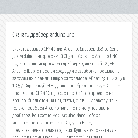
Скачать драйвер arduino uno
Скачать Драйвер CH340 для Arduino. Драйвер USB-to-Serial
для Arduino с микросхемой CH340. Уроки по Arduino UNO.
Подключение микросхемы драйвера двигателей L298N.
Arduino IDE это простая среда для разработки прошивок и
загрузки их в память микроконтроллера. Айрат 23.11.2015 в
13:57. Здравствуйте! Недавно приобрел китайскую Arduino
Uno с чипом CH340G и до сих пор. Сайт об проектах на
arduino, библиотеки, книги, статьи, скетчи. Здравствуйте. Я
только приобрел Arduino nano, но не могу поставить
драйвера. Конкретно мое. Arduino Nano - обзор
миниатюрного контроллера Ардуино Нано,
предназначенного для создания. Купить компоненты для
Arduino в Перми Маленький, недорогой, с низким