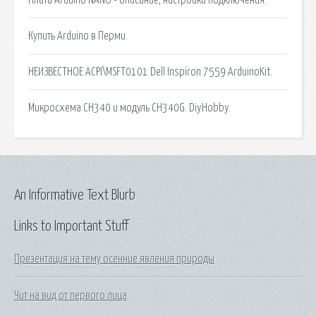
Купить Arduino в Перми.
НЕИЗВЕСТНОЕ ACPI\MSFT0101 Dell Inspiron 7559 ArduinoKit.
Микросхема CH340 и модуль CH340G. DiyHobby.
An Informative Text Blurb
Links to Important Stuff
Презентация на тему осенние явления природы
Чит на вид от первого лица