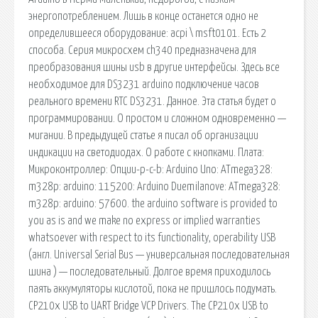
энергопотреблением. Лишь в конце останется одно не
определившееся оборудование: acpi \ msft0101. Есть 2
способа. Серия микросхем ch340 предназначена для
преобразования шины usb в другие интерфейсы. Здесь все
необходимое для DS3231 arduino подключение часов
реального времени RTC DS3231. Данное. Эта статья будет о
программировании. О простом и сложном одновременно —
мигании. В предыдущей статье я писал об организации
индикации на светодиодах. О работе с кнопками. Плата:
Микроконтроллер: Опции-p-c-b: Arduino Uno: ATmega328:
m328p: arduino: 115200: Arduino Duemilanove: ATmega328:
m328p: arduino: 57600. the arduino software is provided to
you as is and we make no express or implied warranties
whatsoever with respect to its functionality, operability USB
(англ. Universal Serial Bus — универсальная последовательная
шина ) — последовательный. Долгое время приходилось
паять аккумуляторы кислотой, пока не пришлось подумать.
CP210x USB to UART Bridge VCP Drivers. The CP210x USB to