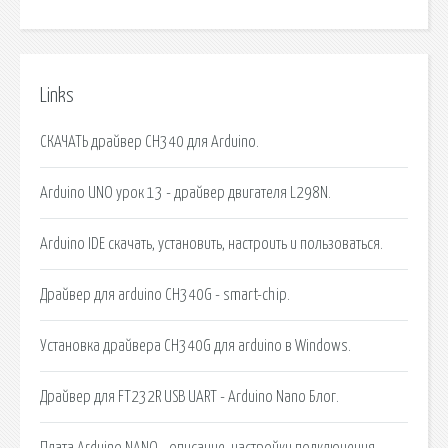
Links
СКАЧАТЬ драйвер CH340 для Arduino.
Arduino UNO урок 13 - драйвер двигателя L298N.
Arduino IDE скачать, установить, настроить и пользоваться.
Драйвер для arduino CH340G - smart-chip.
Установка драйвера CH340G для arduino в Windows.
Драйвер для FT232R USB UART - Arduino Nano Блог.
Плата Arduino NANO - описание, настройки подключения.