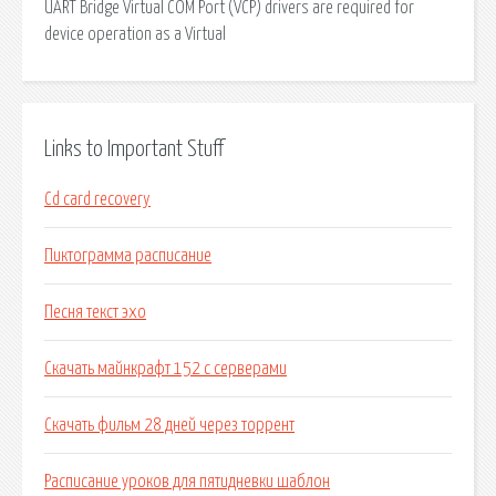
UART Bridge Virtual COM Port (VCP) drivers are required for
device operation as a Virtual
Links to Important Stuff
Cd card recovery
Пиктограмма расписание
Песня текст эхо
Скачать майнкрафт 152 с серверами
Скачать фильм 28 дней через торрент
Расписание уроков для пятидневки шаблон