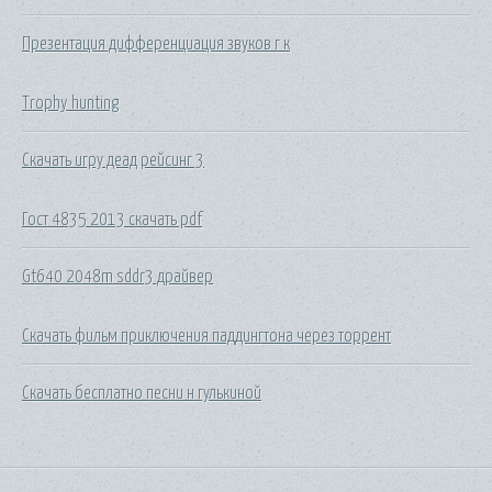
Презентация дифференциация звуков г к
Trophy hunting
Скачать игру деад рейсинг 3
Гост 4835 2013 скачать pdf
Gt640 2048m sddr3 драйвер
Скачать фильм приключения паддингтона через торрент
Скачать бесплатно песни н гулькиной