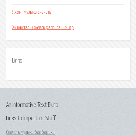
Яхонт музыка скачать
Хк ижсталь ижевск расписание игр
Links
An Informative Text Blurb
Links to Important Stuff
Скачать музыки барбарики