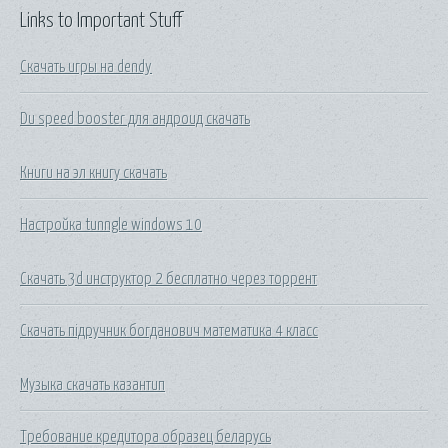
Links to Important Stuff
Скачать игры на dendy
Du speed booster для андроид скачать
Книги на эл книгу скачать
Настройка tunngle windows 10
Скачать 3d инструктор 2 бесплатно через торрент
Скачать підручник богданович математика 4 класс
Музыка скачать казантип
Требование кредитора образец беларусь