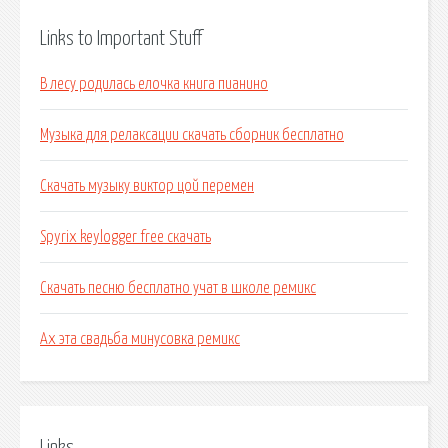
Links to Important Stuff
В лесу родилась елочка книга пианино
Музыка для релаксации скачать сборник бесплатно
Скачать музыку виктор цой перемен
Spyrix keylogger free скачать
Скачать песню бесплатно учат в школе ремикс
Ах эта свадьба минусовка ремикс