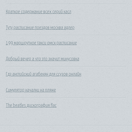
Краткое содержание всех серий касл
Туту расписание поездов москва адлер
199 маршрутное такси омск расписание
Добрый вечер а что это значит минусовка
Гдз английский агабекян для ссузов онлайн
Симулятор качалки на пляже
The beatles дискография flac