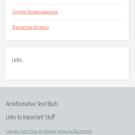
Торрент фильм анжелика
Фантастика 80 книги
Links
An Informative Text Blurb
Links to Important Stuff
Скачать рингтоны на звонок приколы бесплатно