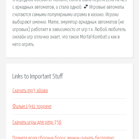
с аркадных автоматов, и стала одной. 💕 Игровые автоматы
считаются самыми популярными играми в казино. Игроки
выбирают именно. Mame, эмулятор аркадных автоматов (не
игровых) работает в зависимости от игр т.к. Любой любитель
онлайн игр отлично знает, что такое Mortal Kombat и как в
него играть.
Links to Important Stuff
Скачать mp3 айова
Фильм 1941 торрент
Скачать игры для pmp 356
Планета вода сборник борис акунин скачать бесплатно