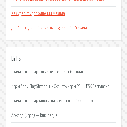
Как удалить дополнении мазила
Драйвер для веб камеры logitech c160 скачать
Links
Скачать игры драки через торрент бесплатно
Игры Sony PlayStation 1 - Скачать Игры PS1 и PSX Бесплатно.
Скачать игры арканоид на компьютер бесплатно.
Аркада (игра) — Википедия.