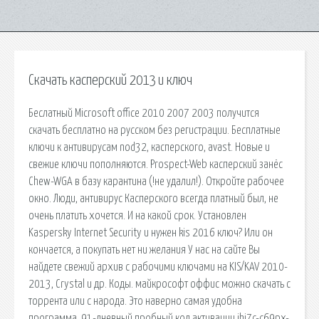
Скачать касперский 2013 и ключ
Беслатный Microsoft office 2010 2007 2003 получится
скачать бесплатно на русском без регистрации. Бесплатные
ключи к антивирусам nod32, касперского, avast. Новые и
свежие ключи пополняются. Prospect-Web касперский занёс
Chew-WGA в базу карантина (!не удалил!). Откройте рабочее
окно. Люди, антивирус Касперского всегда платный был, не
очень платить хочется. И на какой срок. Установлен
Kaspersky Internet Security и нужен kis 2016 ключ? Или он
кончается, а покупать нет ни желания У нас на сайте Вы
найдете свежий архив с рабочими ключами на KIS/KAV 2010-
2013, Crystal и др. Коды. майкрософт оффис можно скачать с
торрента или с народа. Это наверно самая удобна
программа. 91-дневный пробный код активации jhj7c-c69px-