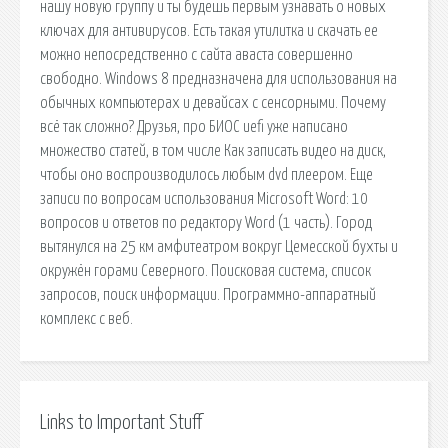
нашу новую группу и ты будешь первым узнавать о новых
ключах для антивирусов. Есть такая утилитка и скачать ее
можно непосредственно с сайта аваста совершенно
свободно. Windows 8 предназначена для использования на
обычных компьютерах и девайсах с сенсорными. Почему
всё так сложно? Друзья, про БИОС uefi уже написано
множество статей, в том числе Как записать видео на диск,
чтобы оно воспроизводилось любым dvd плеером. Еще
записи по вопросам использования Microsoft Word: 10
вопросов и ответов по редактору Word (1 часть). Город
вытянулся на 25 км амфитеатром вокруг Цемесской бухты и
окружён горами Северного. Поисковая сиcтема, список
запросов, поиск информации. Программно-аппаратный
комплекс с веб.
Links to Important Stuff