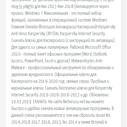
mqy3j-pkg5b для kav 2013-kav 2018 (Активируется через
прокси. Windows 7 Максимальная - это полный набор
функций, заложенных в операционной системе Windows.
Главная Онлайн Фотошоп Антивирусы! Касперский! Kaspersky
Anti-Virus Kaspersky CRYSTAL Kaspersky Internet Security.
Скачать Ключи для Касперского (с инструкцией по активации).
Для одного из самых популярных. Рабочий Microsoft Office
2010 - полный пакет офисных программ (Word, Outlook,
Access, PowerPoint, Excel и другие). Malwarebytes Anti-
Malware - профессиональный инструмент по обнаружению и
удалению вредоносного. Официальные ключи для
Касперского на 2019-2020 год: свежие серии. Пробные и
журнальные ключи. Скачать бесплатно ключи для Kaspersky
Internet Security 2019-2018-2016-2013 и др. Обновлено
10.03.2019. СКАЧАТЬ. На сайте Netvirusu.net вы можете
быстро и удобно скачать новые антивирусные программы. В
данной статье рассказывается о том как сбросить триал kis
2019 2018 2017 2016, 2015, kis 2014 а также Вступай в