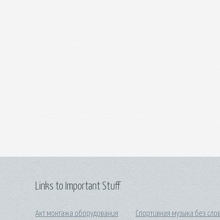
Links to Important Stuff
Акт монтажа оборудования
Спортивная музыка без сло