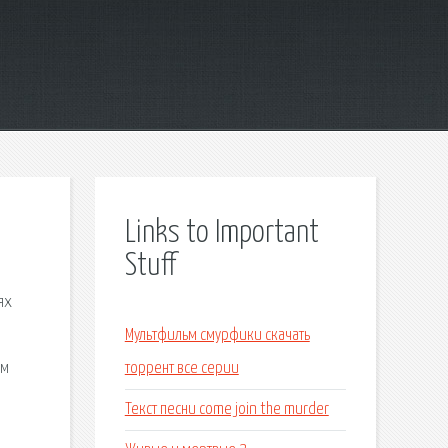
Links to Important
Stuff
ях
.
Мультфильм смурфики скачать
ьм
торрент все серии
Текст песни come join the murder