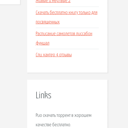
Живые и мертвые 2
Скачать бесплатно книгу только для
посвященных
Расписание самолетов лиссабон
фуншал
Спи хантер 4 отзывы
Links
Рио скачать торрент в хорошем
качестве бесплатно.