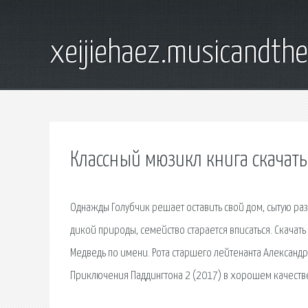
xeijiehaez.musicandth
Классный мюзикл книга скачать
Однажды Голубчик решает оставить свой дом, сытую ра
дикой природы, семейство старается вписаться. Скачат
Медведь по имени. Рота старшего лейтенанта Александ
Приключения Паддингтона 2 (2017) в хорошем качестве