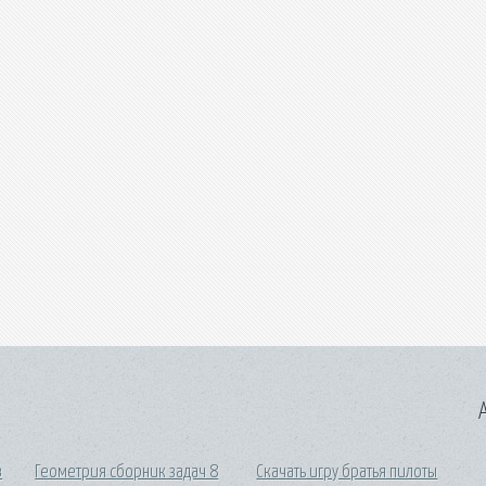
A
в
Геометрия сборник задач 8
Скачать игру братья пилоты