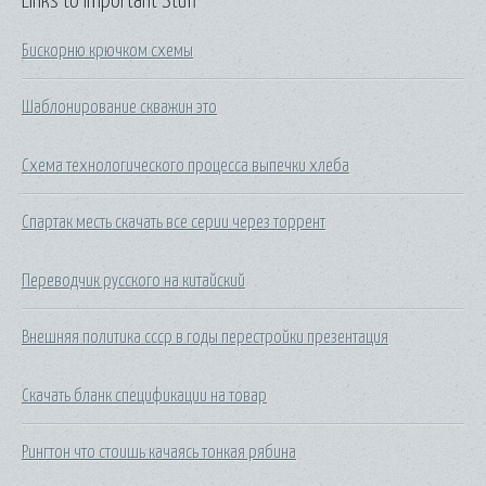
Links to Important Stuff
Бискорню крючком схемы
Шаблонирование скважин это
Схема технологического процесса выпечки хлеба
Спартак месть скачать все серии через торрент
Переводчик русского на китайский
Внешняя политика ссср в годы перестройки презентация
Скачать бланк спецификации на товар
Рингтон что стоишь качаясь тонкая рябина