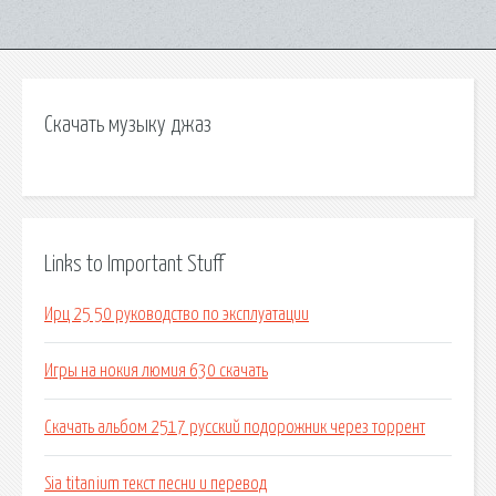
Скачать музыку джаз
Links to Important Stuff
Ирц 25 50 руководство по эксплуатации
Игры на нокия люмия 630 скачать
Скачать альбом 2517 русский подорожник через торрент
Sia titanium текст песни и перевод