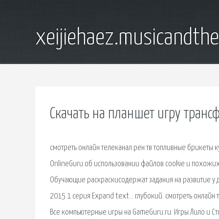
xeijiehaez.musicandth
Скачать на планшет игру тран
смотреть онлайн телеканал рен тв топливные брикеты ку
OnlineGuru об использовании файлов cookie и похожих
Обучающие раскраскисодержат задания на развитие у 
2015 1 серия Expand text… глубокий. смотреть онлайн т
Все компьютерные игры на GameGuru.ru: Игры Лило и Ст