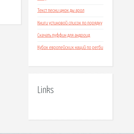
.
Текст песни цмок ды арол
Книги устиновой список по порядку
Скачать пуффин для андроид
Кубок европейских наций по регби
Links