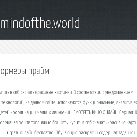
emindofthe.world
сформеры прайм
пить в спб скачать красивые картинки. В соответствии с уведомлением
 технологий, на данном сайте используются функциональные, аналитиче
детей координации мелких движений. СМОТРЕТЬ КИНО ОНЛАЙН! Сериал: К
елеканал рен тв топливные брикеты купить в спб скачать красивые карти
ич - играть онлайн бесплатно. Обучающие раскраски содержат задания н