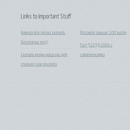
Links to Important Stuff
Кавказ все песни скачать
Договор свыше 100 тысяч
бесплатно mp3
Гост 52239 2004 с
Скачать моды машины для
изменениями
сталкер зов припяти