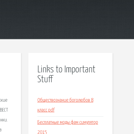
Links to Important
Stuff
ские
Обществознание боголюбов 8
ВЕСТ
класс pdf
нки.
Бесплатные моды фам симулятор
а
2015