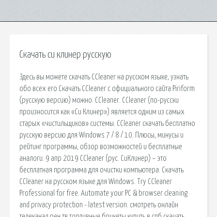
Скачать си клинер русскую
Здесь вы можете скачать CCleaner на русском языке, узнать
обо всех его Скачать CCleaner с официального сайта Piriform
(русскую версию) можно. CCleaner. CCleaner (по-русски
произносится как «Си Клинер») является одним из самых
старых «чистильщиков» системы. CCleaner скачать бесплатно
русскую версию для Windows 7 / 8 / 10. Плюсы, минусы и
рейтинг программы, обзор возможностей и бесплатные
аналоги. 9 апр 2019 CCleaner (рус. СиКлинер) – это
бесплатная программа для очистки компьютера. Скачать
CCleaner на русском языке для Windows. Try CCleaner
Professional for free. Automate your PC & browser cleaning
and privacy protection - latest version. смотреть онлайн
телеканал рен тв топливные брикеты купить в спб скачать