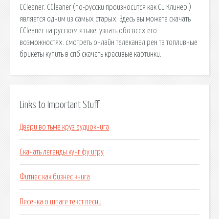
CCleaner. CCleaner (по-русски произносится как Си Клинер )
является одним из самых старых. Здесь вы можете скачать
CCleaner на русском языке, узнать обо всех его
возможностях. смотреть онлайн телеканал рен тв топливные
брикеты купить в спб скачать красивые картинки.
Links to Important Stuff
Двери во тьме круз аудиокнига
Скачать легенды кунг фу игру
Фитнес как бизнес книга
Песенка о шпаге текст песни