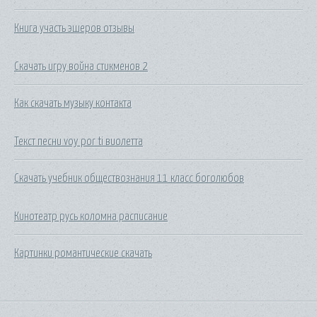
Книга участь эшеров отзывы
Скачать игру война стикменов 2
Как скачать музыку контакта
Текст песни voy por ti виолетта
Скачать учебник обществознания 11 класс боголюбов
Кинотеатр русь коломна расписание
Картинки романтические скачать