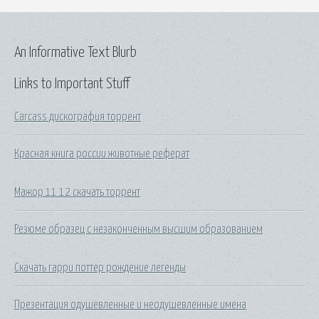
An Informative Text Blurb
Links to Important Stuff
Carcass дискография торрент
Красная книга россии животные реферат
Мажор 11 12 скачать торрент
Резюме образец с незаконченным высшим образованием
Скачать гарри поттер рождение легенды
Презентация одушевленные и неодушевленные имена