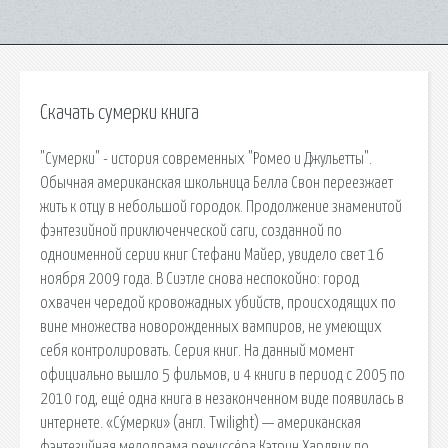
Скачать сумерки книга
"Сумерки" - история современных "Ромео и Джульетты".
Обычная американская школьница Белла Свон переезжает
жить к отцу в небольшой городок. Продолжение знаменитой
фэнтезийной приключенческой саги, созданной по
одноименной серии книг Стефани Майер, увидело свет 16
ноября 2009 года. В Сиэтле снова неспокойно: город
охвачен чередой кровожадных убийств, происходящих по
вине множества новорожденных вампиров, не умеющих
себя контролировать. Серия книг. На данный момент
официально вышло 5 фильмов, и 4 книги в период с 2005 по
2010 год, ещё одна книга в незаконченном виде появилась в
интернете. «Су́мерки» (англ. Twilight) — американская
фэнтезийная мелодрама режиссёра Кэтрин Хардвик по