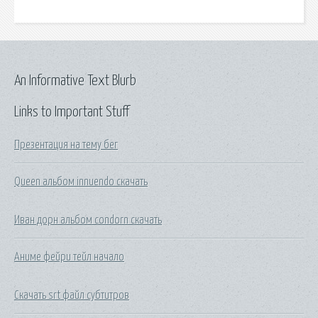
An Informative Text Blurb
Links to Important Stuff
Презентация на тему бег
Queen альбом innuendo скачать
Иван дорн альбом condorn скачать
Аниме фейри тейл начало
Скачать srt файл субтитров