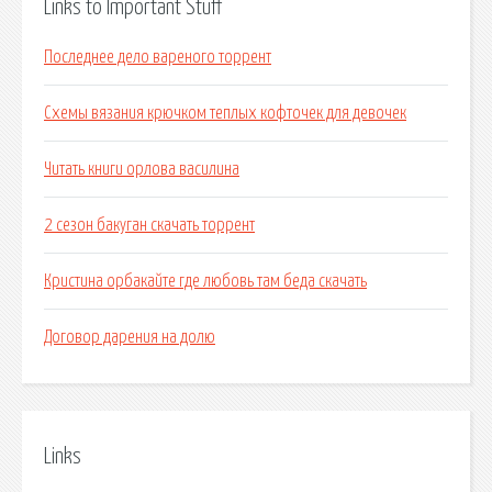
Links to Important Stuff
Последнее дело вареного торрент
Схемы вязания крючком теплых кофточек для девочек
Читать книги орлова василина
2 сезон бакуган скачать торрент
Кристина орбакайте где любовь там беда скачать
Договор дарения на долю
Links