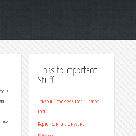
Links to Important
Stuff
ефона
ля
Токарный трехкулачковый патрон
гост
орка
Картинки книги и музыка