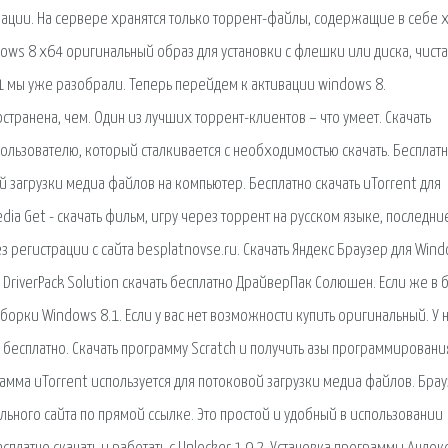
ации. На сервере хранятся только торрент-файлы, содержащие в себе 
dows 8 x64 оригинальный образ для установки с флешки или диска, чист
.1 мы уже разобрали. Теперь перейдем к активации windows 8.
ранена, чем. Один из лучших торрент-клиентов – что умеет. Скачать
пользователю, который сталкивается с необходимостью скачать. Бесплат
й загрузки медиа файлов на компьютер. Бесплатно скачать uTorrent для
ia Get - скачать фильм, игру через торрент на русском языке, последни
 регистрации с сайта besplatnovse.ru. Скачать Яндекс Браузер для Wind
 DriverPack Solution скачать бесплатно ДрайверПак Солюшен. Если же в 
борки Windows 8.1. Если у вас нет возможности купить оригинальный. У 
и бесплатно. Скачать программу Scratch и получить азы программировани
рамма uTorrent используется для потоковой загрузки медиа файлов. Бра
иального сайта по прямой ссылке. Это простой и удобный в использовании