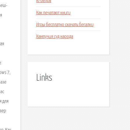
Ю белов
хеш-
Как печатают книги
ая
Игры бесплатно скачать бегалки
Кампучия суд народа
ная
е
ows 7,
Links
базе
нас
я для
узер