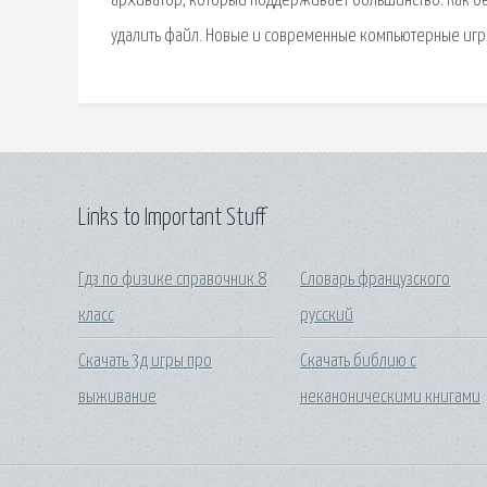
архиватор, который поддерживает большинство. Как бесп
удалить файл. Новые и современные компьютерные игры 
Links to Important Stuff
Гдз по физике справочник 8
Словарь французского
класс
русский
Скачать 3д игры про
Скачать библию с
выживание
неканоническими книгами