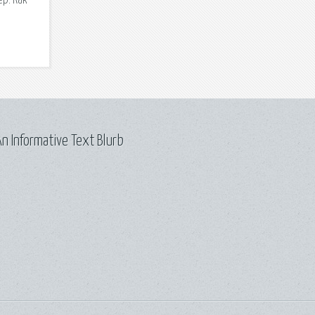
р. Как
n Informative Text Blurb