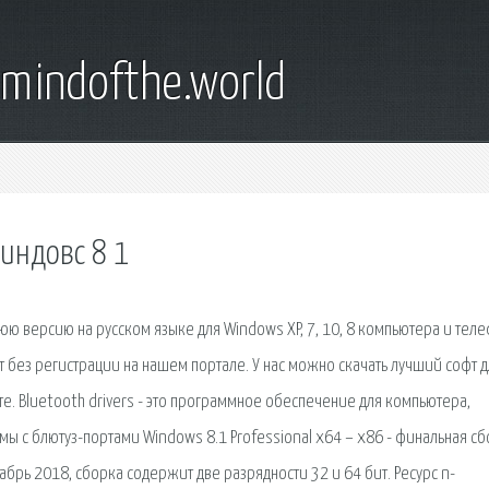
emindofthe.world
виндовс 8 1
юю версию на русском языке для Windows XP, 7, 10, 8 компьютера и тел
т без регистрации на нашем портале. У нас можно скачать лучший софт д
. Bluetooth drivers - это программное обеспечение для компьютера,
 с блютуз-портами Windows 8.1 Professional x64 – x86 - финальная сб
брь 2018, сборка содержит две разрядности 32 и 64 бит. Ресурс n-