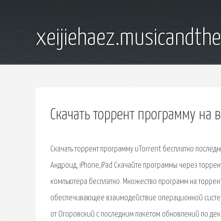
xeijiehaez.musicandth
Скачать торрент программу на 
Скачать торрент программу uTorrent бесплатно последн
Андроид, iPhone,iPad Скачайте программы через торрен
компьютера бесплатно. Множество программ на торренте
обеспечивающее взаимодействие операционной системы
от Огоровский с последним пакетом обновлений по дека