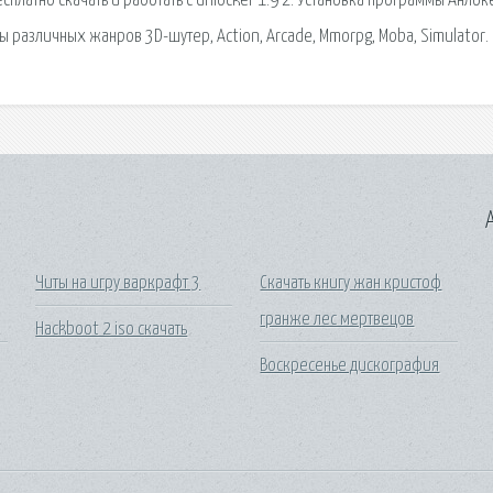
латно скачать и работать с Unlocker 1.9 2. Установка программы Анлоке
различных жанров 3D-шутер, Action, Arcade, Mmorpg, Moba, Simulator.
A
Читы на игру варкрафт 3
Скачать книгу жан кристоф
гранже лес мертвецов
Hackboot 2 iso скачать
Воскресенье дискография