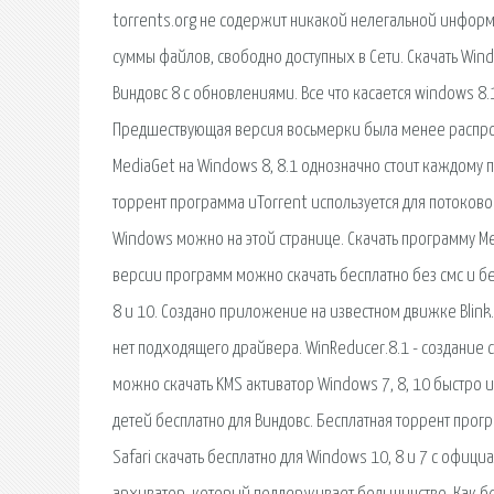
torrents.org не содержит никакой нелегальной информ
суммы файлов, свободно доступных в Сети. Скачать Win
Виндовс 8 с обновлениями. Все что касается windows 8
Предшествующая версия восьмерки была менее распрост
MediaGet на Windows 8, 8.1 однозначно стоит каждому 
торрент программа uTorrent используется для потоково
Windows можно на этой странице. Скачать программу Med
версии программ можно скачать бесплатно без смс и без
8 и 10. Создано приложение на известном движке Blink.
нет подходящего драйвера. WinReducer.8.1 - создание с
можно скачать KMS активатор Windows 7, 8, 10 быстро 
детей бесплатно для Виндовс. Бесплатная торрент прог
Safari скачать бесплатно для Windows 10, 8 и 7 с офиц