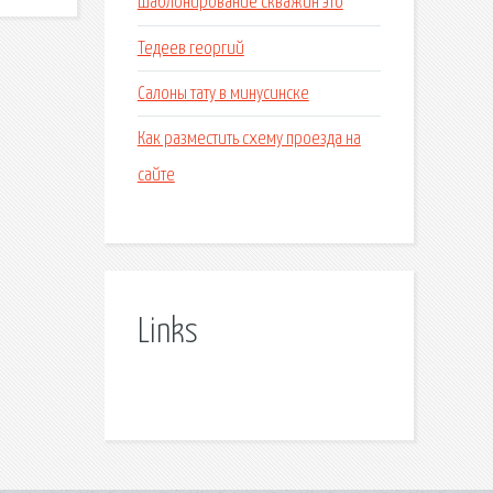
Шаблонирование скважин это
Тедеев георгий
Салоны тату в минусинске
Как разместить схему проезда на
сайте
Links