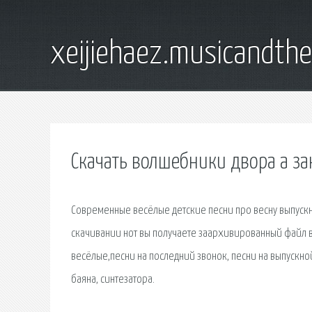
xeijiehaez.musicandth
Скачать волшебники двора а за
Современные весёлые детские песни про весну выпускно
скачивании нот вы получаете заархивированный файл в
весёлые,песни на последний звонок, песни на выпускно
баяна, синтезатора.