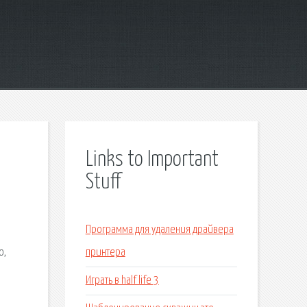
Links to Important
Stuff
Программа для удаления драйвера
о,
принтера
Играть в half life 3