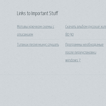
Links to Important Stuff
Мотивы крючком схемы с
Скачать альбом русские хи
описанием
80 90
Титаник песня минус слушать
Программы необходимые
после переустановки
windows 7