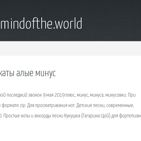
emindofthe.world
каты алые минус
й последний звонок 9 мая 2019 плюс, минус, минуса, минусовки. При
 формате zip. Для просматривания нот. Детские песни, современные,
й. Простые ноты и аккорды песни Кукушка (Гагарина-Цой) для фортепиан