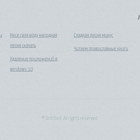
A
ты
Несе галя воду народная
Сладкая песня минус
песня скачать
Читаем православные книги
Удаление приложений в
windows 10
© Untitled. All rights reserved.