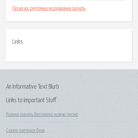
Песня ах смуглянка молдаванка скачать
Links
An Informative Text Blurb
Links to Important Stuff
Рианна скачать бесплатно новую песню
Схема плетения букв