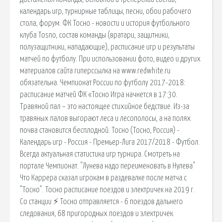
календарь игр, турнирные таблицы, песни, обои рабочего
стола, форум. ФК Тосно - новости и история футбольного
клуба Tosno, состав команды (вратари, защитники,
полузащитники, нападающие), расписание игр и результаты
матчей по футболу. При использовании фото, видео и других
материалов сайта гиперссылка на www.redwhite.ru
обязательна. Чемпионат России по футболу 2017-2018:
расписание матчей ФК «Тосно Игра начнется в 17:30.
Травяной пал – это настоящее стихийное бедствие. Из-за
травяных палов выгорают леса и лесополосы, а на полях
почва становится бесплодной. Тосно (Тосно, Россия) -
Календарь игр - Россия - Премьер-Лига 2017/2018 - Футбол.
Всегда актуальная статистика игр турнира. Смотреть на
портале Чемпионат. "Лунева надо переименовать в Нулева"
Что Каррера сказал игрокам в раздевалке после матча с
"Тосно". Тосно расписание поездов и электричек на 2019 г.
Со станции ⚡ Тосно отправляется - 6 поездов дальнего
следования, 68 пригородных поездов и электричек.