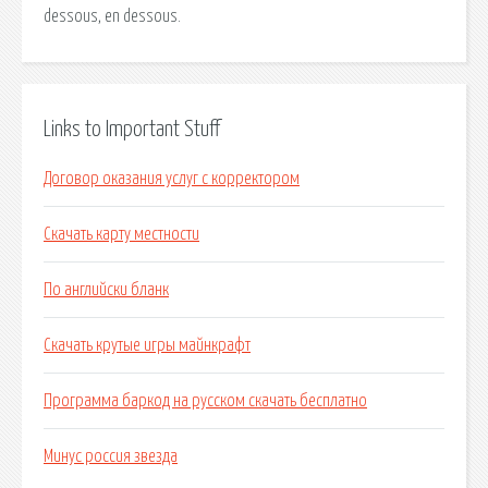
dessous, en dessous.
Links to Important Stuff
Договор оказания услуг с корректором
Скачать карту местности
По английски бланк
Скачать крутые игры майнкрафт
Программа баркод на русском скачать бесплатно
Минус россия звезда