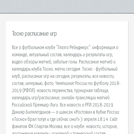
Тосно расписание игр
Все о футбольном клубе "Глазго Рейнджерс": информация о
команде, актуальный состав, календарь и результаты игр,
видео обзоры матчей, забитые голы. Расписание матчей и
календарь клуба Тосно, матчи сегодня. Тосно - футбольный
клуб, расписание игр на сегодня, результаты, все новости,
состав, интервью, фото. Чемпионат России по футболу 2018-
2019 (РФПЛ): новости первенства, турнирная таблица,
календарь игр/расписание, онлайн-трансляции матчей
Российской Премьер-Лиги. Все новости о РПЛ 2018-2019.
Динияр Билялетдинов — о шансах «Ростова» в Кубке России:
«Тосно» брал титул и где сейчас они?» 3 апреля 18:14. Сайт
фанатов ФК Спартак Москва, все о клубе: новости, история,
достижения команды, основной и тренерский состав,