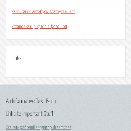
Расписание автобусы златоуст миасс
Установка шрифтов в фотошоп
Links
An Informative Text Blurb
Links to Important Stuff
Скачать рабочий эмулятор dreamcast