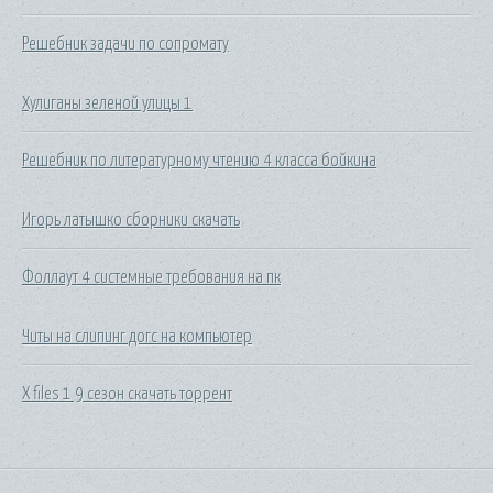
Решебник задачи по сопромату
Хулиганы зеленой улицы 1
Решебник по литературному чтению 4 класса бойкина
Игорь латышко сборники скачать
Фоллаут 4 системные требования на пк
Читы на слипинг догс на компьютер
X files 1 9 сезон скачать торрент