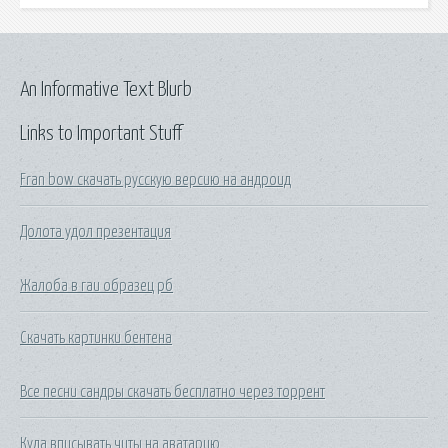
An Informative Text Blurb
Links to Important Stuff
Fran bow скачать русскую версию на андроид
Долота удол презентация
Жалоба в гаи образец рб
Скачать картинки бентена
Все песни сандры скачать бесплатно через торрент
Куда вписывать читы на аватарию