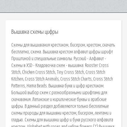
Вышивка схемы цифры
Схемы для вышивания крестиком, бисером, крестом, скачать
бесплатно, схема. Вышивка крестом алфавит цифры шрифт
Приштиной и специальные символы. Русский - Алфавит -
Схемы в XSD - Кладовочка схем - вышивка. Rooster Cross
Stitch, Chicken Cross Stitch, Tiny Cross Stitch, Cross Stitch
Kitchen, Cross Stitch Animals, Cross Stitch Charts, Cross Stitch
Patterns, Hama Beads. Вышивка букв и цифр крестиком.
Большой выбор схем с разнообразными шрифтами для
скачивания. Латинские и кирилические буквы и арабские
цифры. В данный раздел добавляются только бесплатные
схемы природы для вышивки крестом, бисером, лентами и
гладью. Схемы для вышивки цифр и букв русского алфавита
крестом. Alphabet with roses and yellow flowers (7) Вышивка