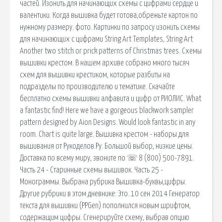
частей. Изонить для начинающих схемы с цифрами сердце и
валентики. Когда вышивка будет готова,обрежьте картон по
нужному размеру. фото. Картинки по запросу изонить схемы
для начинающих с цифрами String Art Templates, String Art
Another two stitch or prick patterns of Christmas trees. Схемы
вышивки крестом. В нашем архиве собрано много тысяч
схем для вышивки крестиком, которые разбиты на
подразделы по производителю и тематике. Скачайте
бесплатно схемы вышивки алфавита и цифр от РИОЛИС. What
a fantastic find! Here we have a gorgeous blackwork sampler
pattern designed by Aion Designs. Would look fantastic in any
room. Chart is quite large. Вышивка крестом - наборы для
вышивания от Рукоделов.Ру. Большой выбор, низкие цены.
Доставка по всему миру, звоните по ☏ 8 (800) 500-7891.
Часть 24 - Старинные схемы вышивок. Часть 25 -
Монограммы. Выбрана рубрика Вышивка-буквы,цифры.
Другие рубрики в этом дневнике: Это. 10 сен 2014 Генератор
текста для вышивки (PPGen) пополнился новым шрифтом,
содержащим цифры. Сгенерируйте схему, выбрав опцию