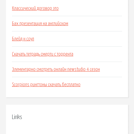
Классический договор это
Бах презентация на английском
Блейд н соул
Скачать тетрадь смерти с торрента
Элементарно смотреть онлайн newstudio 4 сезон
Scorpions рингтоны скачать бесплатно
Links