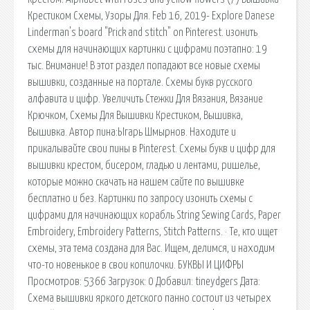
Крестиком Схемы, Узоры Для. Feb 16, 2019- Explore Danese
Linderman's board "Prick and stitch" on Pinterest. изонить
схемы для начинающих картинки с цифрами поэтапно: 19
тыс. Внимание! В этот раздел попадают все новые схемы
вышивки, созданные на портале. Схемы букв русского
алфавита и цифр. Увеличить Стежки Для Вязания, Вязание
Крючком, Схемы Для Вышивки Крестиком, Вышивка,
Вышивка. Автор пина:Ыгарь Шмырнов. Находите и
прикалывайте свои пины в Pinterest. Схемы букв и цифр для
вышивки крестом, бисером, гладью и лентами, ришелье,
которые можно скачать на нашем сайте по вышивке
бесплатно и без. Картинки по запросу изонить схемы с
цифрами для начинающих корабль String Sewing Cards, Paper
Embroidery, Embroidery Patterns, Stitch Patterns. · Те, кто ищет
схемы, эта тема создана для Вас. Ищем, делимся, и находим
что-то новенькое в свои копилочки. БУКВЫ И ЦИФРЫ
Просмотров: 5366 Загрузок: 0 Добавил: tineydgers Дата:
Схема вышивки яркого детского панно состоит из четырех