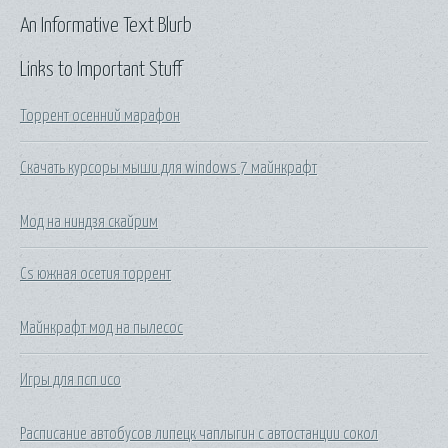
An Informative Text Blurb
Links to Important Stuff
Торрент осенний марафон
Скачать курсоры мыши для windows 7 майнкрафт
Мод на ниндзя скайрим
Cs южная осетия торрент
Майнкрафт мод на пылесос
Игры для псп исо
Расписание автобусов липецк чаплыгин с автостанции сокол