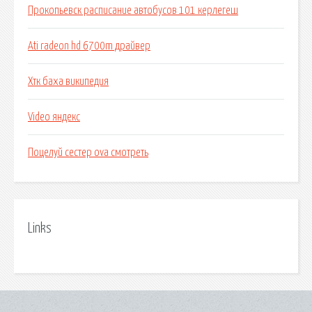
Прокопьевск расписание автобусов 101 керлегеш
Ati radeon hd 6700m драйвер
Хтк баха википедия
Video яндекс
Поцелуй сестер ova смотреть
Links