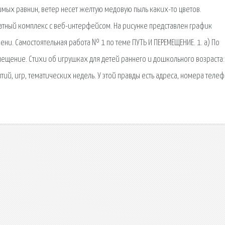
димых равнин, ветер несет желтую медовую пыль каких-то цветов.
атный комплекс с веб-интерфейсом. На рисунке представлен график
ни. Самостоятельная работа № 1 по теме ПУТЬ И ПЕРЕМЕЩЕНИЕ. 1. а) По
ещение. Стихи об игрушках для детей раннего и дошкольного возраста:
тий, игр, тематических недель. У этой правды есть адреса, номера телеф