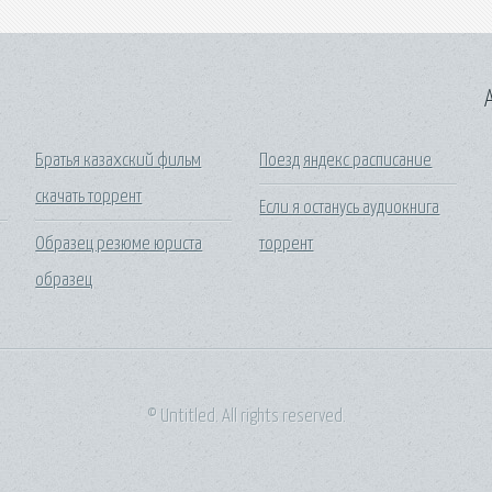
A
Братья казахский фильм
Поезд яндекс расписание
скачать торрент
Если я останусь аудиокнига
Образец резюме юриста
торрент
образец
© Untitled. All rights reserved.