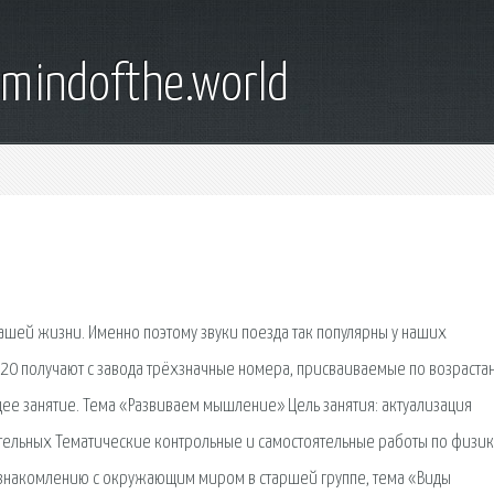
emindofthe.world
ашей жизни. Именно поэтому звуки поезда так популярны у наших
20 получают с завода трёхзначные номера, присваиваемые по возраста
ее занятие. Тема «Развиваем мышление» Цель занятия: актуализация
тельных Тематические контрольные и самостоятельные работы по физик
 ознакомлению с окружающим миром в старшей группе, тема «Виды