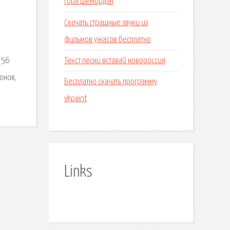
гора шемордан
Скачать страшные звуки из
фильмов ужасов бесплатно
Текст песни вставай новороссия
 56
онов,
Бесплатно скачать программу
vkpaint
Links