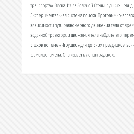
транспорта». Весна. Из-за Зеленой Стены, с диких неви
Экспериментальная система поиска. Программно-аппар
зависимости пути равномерного движения тела от време
заданной траектории движения тела найдите его перем
стихов по теме «Игрушки» для детских праздников, заня
фамилии, имена. Она живет в ленинградских.