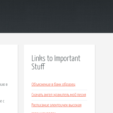
Links to Important
Stuff
нию в
Объяснение в банк образец
Скачать ангел хранитель мой песня
е с
Расписание электричек высокая