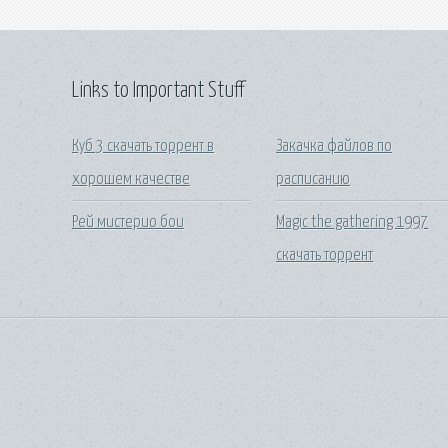
Links to Important Stuff
Куб 3 скачать торрент в
Закачка файлов по
хорошем качестве
расписанию
Рей мистерио бои
Magic the gathering 1997
скачать торрент