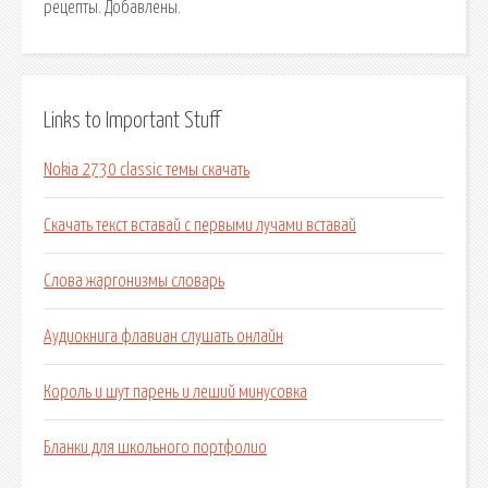
рецепты. Добавлены.
Links to Important Stuff
Nokia 2730 classic темы скачать
Скачать текст вставай с первыми лучами вставай
Слова жаргонизмы словарь
Аудиокнига флавиан слушать онлайн
Король и шут парень и леший минусовка
Бланки для школьного портфолио