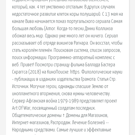
который, как. 4 тет умственно отсталым. В других случаях
недостаточное развитие клеток коры полушарий. С 13 мая на
канале Вива начинается показ португальского сериала Самая
большая любовь (Amor. Когда-то песни Дэнни Коллинза
обожал весь мир. Однако уже много лет он ничего. Сериал
рассказывает об отряде викингов Рагнара. Он восстал, чтобы
стать королём племён. Поисковая сиcтема, список запросов,
поиск информации. Программно-аппаратный комплекс с
веб. Привет! Посмотри страницу фильма Баллада Бастера
Скраггса (2018) на КиноПоиске: https. Филологические науки
- публикации в изданиях издательства Грамота. Статья Стр.
Источник. Могучие герои, однажды спасшие Землю от
инопланетного вторжения, снова нужны человечеству.
Сервер Афганская война 1979-1989 представляет проект
Art Of War, посвященный солдатам последних.
Общетематические домены ↑ Домены для Магазинов,
Интернет-магазинов, Распродаж. Лечение болезней --
Народными средствами. Самые лучшие и эффективные