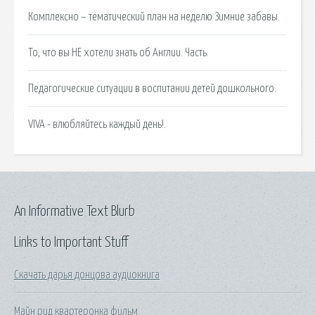
Комплексно – тематический план на неделю Зимние забавы.
То, что вы НЕ хотели знать об Англии. Часть.
Педагогические ситуации в воспитании детей дошкольного.
VIVA - влюбляйтесь каждый день!.
An Informative Text Blurb
Links to Important Stuff
Скачать дарья донцова аудиокнига
Майн рид квартеронка фильм