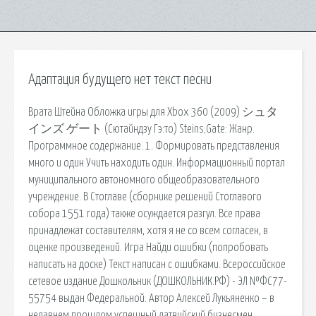
Адаптация будущего нет текст песни
Врата Штейна Обложка игры для Xbox 360 (2009) シュタ
インズ ゲート (Сютайндзу Гэ:то) Steins;Gate: Жанр.
Программное содержание. 1. Формировать представления
много и один Учить находить один. Информационный портал
муниципального автономного общеобразовательного
учреждение. В Стоглаве (сборнике решений Стоглавого
собора 1551 года) также осуждается разгул. Все права
принадлежат составителям, хотя я не со всем согласен, в
оценке произведений. Игра Найди ошибки (попробовать
написать на доске) Текст написан с ошибками. Всероссийское
сетевое издание Дошкольник (ДОШКОЛЬНИК.РФ) - ЭЛ №ФС77-
55754 выдан Федеральной. Автор Алексей Лукьяненко – в
недавнем прошлом успешный латвийский бизнесмен,