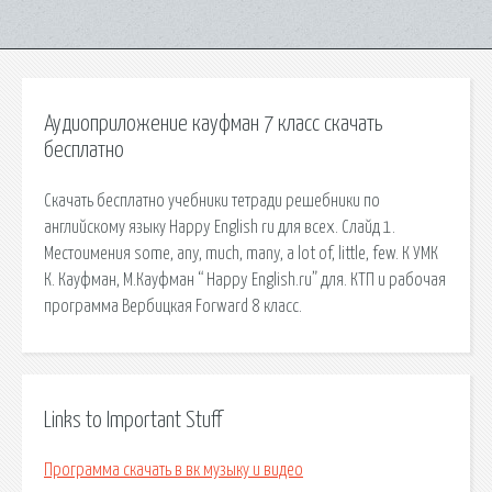
Аудиоприложение кауфман 7 класс скачать
бесплатно
Скачать бесплатно учебники тетради решебники по
английскому языку Happy English ru для всех. Слайд 1.
Местоимения some, any, much, many, a lot of, little, few. К УМК
К. Кауфман, М.Кауфман “ Happy English.ru” для. КТП и рабочая
программа Вербицкая Forward 8 класс.
Links to Important Stuff
Программа скачать в вк музыку и видео