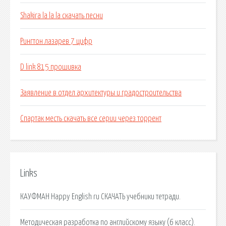
Shakira la la la скачать песни
Рингтон лазарев 7 цифр
D link 815 прошивка
Заявление в отдел архитектуры и градостроительства
Спартак месть скачать все серии через торрент
Links
КАУФМАН Happy English ru СКАЧАТЬ учебники тетради.
Методическая разработка по английскому языку (6 класс).