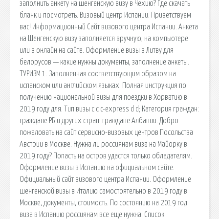
заполнить анкету на шенгенскую визу в Чехию? Где скачать
бланк и посмотреть. Визовый центр Испании. Приветствуем
вас! Информационный Сайт визового центра Испании. Анкета
на Шенгенскую визу заполняется вручную, на компьютере
или в онлайн на сайте. Оформление визы в Литву для
белорусов — какие нужны документы, заполнение анкеты.
ТУРИЗМ 1. Заполненная соответствующим образом на
испанском или английском языках. Полная инструкция по
получению национальной визы для поездки в Хорватию в
2019 году для. Тип визы c c c-express d d; Категория граждан:
граждане РБ и других стран: граждане Албании. Добро
пожаловать на сайт сервисно-визовых центров Посольства
Австрии в Москве. Нужна ли россиянам виза на Майорку в
2019 году? Попасть на остров удастся только обладателям.
Оформление визы в Испанию на официальном сайте.
Официальный сайт визового центра Испании. Оформление
шенгенской визы в Италию самостоятельно в 2019 году в
Москве, документы, стоимость. По состоянию на 2019 год
виза в Испанию россиянам все еще нужна. Список