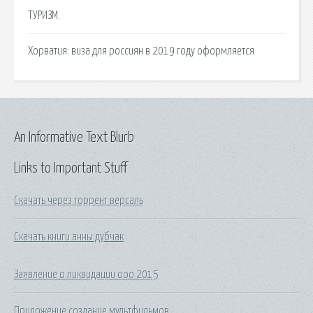
ТУРИЗМ.
Хорватия: виза для россиян в 2019 году оформляется
An Informative Text Blurb
Links to Important Stuff
Скачать через торрент версаль
Скачать книги анны дубчак
Заявление о ликвидации ооо 2015
Приложение создание мультфильмов