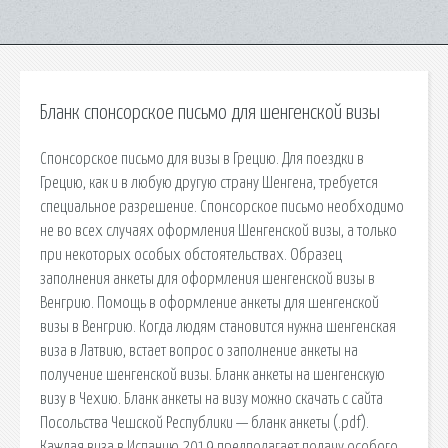
Бланк спонсорское письмо для шенгенской визы
Спонсорское письмо для визы в Грецию. Для поездки в
Грецию, как и в любую другую страну Шенгена, требуется
специальное разрешение. Спонсорское письмо необходимо
не во всех случаях оформления Шенгенской визы, а только
при некоторых особых обстоятельствах. Образец
заполнения анкеты для оформления шенгенской визы в
Венгрию. Помощь в оформление анкеты для шенгенской
визы в Венгрию. Когда людям становится нужна шенгенская
виза в Латвию, встает вопрос о заполнение анкеты на
получение шенгенской визы. Бланк анкеты на шенгенскую
визу в Чехию. Бланк анкеты на визу можно скачать с сайта
Посольства Чешской Республики — бланк анкеты (.pdf).
Каждая виза в Испанию 2019 предполагает подачу особого