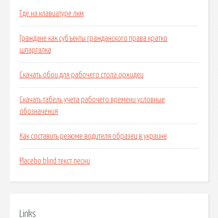
Где на клавиатуре лкм
Граждане как субъекты гражданского права кратко
шпаргалка
Скачать обои для рабочего стола орхидеи
Скачать табель учета рабочего времени условные
обозначения
Как составить резюме водителя образец в украине
Placebo blind текст песни
Links