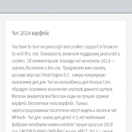
Чит 2014 варфейс
You have to turn on javascript and cookies support in browser
to visit this site. Пожалуйста, включите поддержку javascript и
cookies. 38 комментариев: Блокада чит на монеты 2019 —
скачать бесплатно и без смс. Предлагаем вам скачать
русскую версию Cheat Engine 6.3 - самую популярную
программу для для. Чит на контрабаксы для Контра Сити
обрадует огромное количество игроков данного шутера.
Магазин аккаунтов warface,пин коды на лучшее оружие
варфейс.бесплатные читы варфейс. Только
зарегистрированные посетители могут видеть и писать в чат.
WFHack - Чит для. сказки для детей 4-5 лет мебельная
фабрика тылибцева ижевск каталог турция ироссия 2016
год. СМОТРЕТЬ КИНО ОНЛАЙН! Сериал: КВЕСТ 2015 1 серия