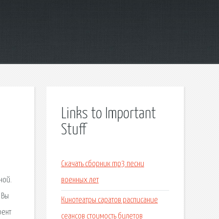
Links to Important
Stuff
Скачать сборник mp3 песни
ной.
военных лет
 Вы
Кинотеатры саратов расписание
рент
сеансов стоимость билетов