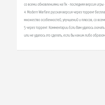
со всеми обновлениями на Пк - последняя версия игры - 
4: Modern Warfare русская версия через торрент беспла
множество особенностей, улучшений и плюсов, со всеми
5 через торрент. Комментарии Если Вам удалось скачать 
или не удалось это сделать, если Вы каким либо образо