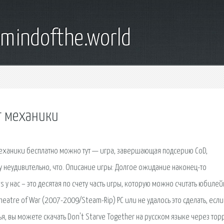
emindofthe.world
нт механики
G. Механики бесплатно можно тут — игра, завершающая подсерию CoD,
неудивительно, что. Описание игры: Долгое ожидание наконец-то
ts у нас – это десятая по счету часть игры, которую можно считать юбилей
eatre of War (2007-2009/Steam-Rip) PC или не удалось это сделать, если
, вы можете скачать Don't Starve Together на русском языке через тор