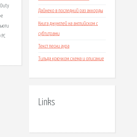
 Duty
Дайнеко в последний раз аккорды
ре
Книга джунглей на английском с
Дьюти
субтитрами
 PC
Текст песни аура
Тильда крючком схема и описание
Links