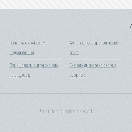
A
Пантера qx 44 схема
Ах ты степь широкая песня
подключения
текст
Принц персии игра скачать
Скачать дискотека авария
на андроид
сборник
© Untitled. All rights reserved.