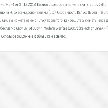
v297854 от 05.12.2018. На этой странице вы можете скачать игру Call of
тно на PC со всеми допонениями (DLC). Особенности Кал оф Дьюти 5. В иг
 ими вы можете ознакомиться после того, как решитесь скачать Калов 
бесплатно игру Call of Duty 4: Modern Warfare (2007) (RePack от Canek77)
м использовали данные файлы и Вам есть что.