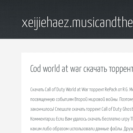
xeijiehaez.musicandth
Cod world at war скачать торре
Скачать Call of Duty World at War торрент RePack от R.
посвященную событиям Второй мировой войны. Поэтому 
закончилось! Спешите скачать торрент Call of Duty Ghos
Комментарии Если Вам удалось скачать бесплатно игру Th
каким либо образом использовали данные файлы. Друзья