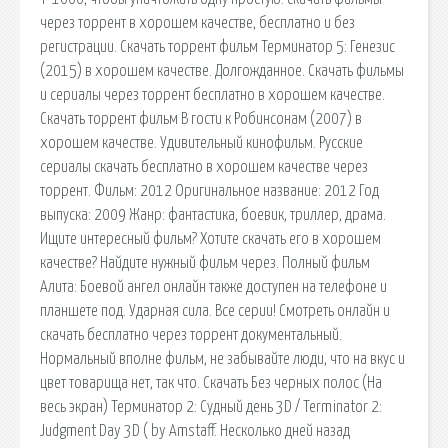
через торрент в хорошем качестве, бесплатно и без
регистрации. Скачать торрент фильм Терминатор 5: Генезис
(2015) в хорошем качестве. Долгожданное. Скачать фильмы
и сериалы через торрент бесплатно в хорошем качестве.
Скачать торрент фильм В гости к Робинсонам (2007) в
хорошем качестве. Удивительный кинофильм. Русские
сериалы скачать бесплатно в хорошем качестве через
торрент. Фильм: 2012 Оригинальное название: 2012 Год
выпуска: 2009 Жанр: фантастика, боевик, триллер, драма.
Ищите интересный фильм? Хотите скачать его в хорошем
качестве? Найдите нужный фильм через. Полный фильм
Алита: Боевой ангел онлайн также доступен на телефоне и
планшете под. Ударная сила. Все серии! Смотреть онлайн и
скачать бесплатно через торрент документальный.
Нормальный вполне фильм, не забывайте люди, что на вкус и
цвет товарища нет, так что. Скачать Без черных полос (На
весь экран) Терминатор 2: Судный день 3D / Terminator 2:
Judgment Day 3D ( by Amstaff. Несколько дней назад