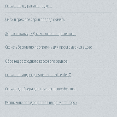
Скачать игру дракула ориджин
Смех и грех все серии подряд скачать
Художня культура 9 клас живопис презентація
Скачать бесплатно программу для проигрывания видео
Образец расходного кассового ордера
Скачать на андроид espier control center 7
Скачать драйвера для камеры на ноутбук msi
Расписание поездов ростов на дону пятигорск