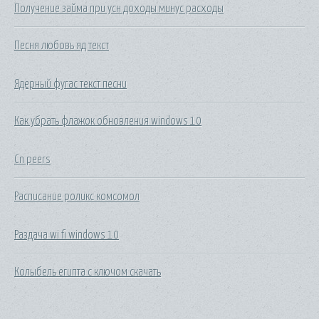
Получение займа при усн доходы минус расходы
Песня любовь яд текст
Ядерный фугас текст песни
Как убрать флажок обновления windows 10
Cn peers
Расписание роликс комсомол
Раздача wi fi windows 10
Колыбель египта с ключом скачать