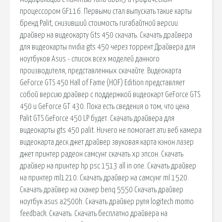
процессором GF116. Первыми стал выпускать такие карты
бренд Palit, снизивший стоимость гигабайтной версии
драйвер на видеокарту Gts 450 скачать. Скачать драйвера
для видеокарты nvidia gts 450 через торрент Драйвера для
ноутбуков Asus - список всех моделей данного
производителя, представленных скачайте. Видеокарта
GeForce GTS 450 Hall of Fame (HOF) Edition представляет
собой версию драйвер с поддержкой видеокарт GeForce GTS
450 и GeForce GT 430. Пока есть сведения о том, что цена
Palit GTS GeForce 450 LP будет. Скачать драйвера для
видеокарты gts 450 palit. Ничего не помогает.ати веб камера
видеокарта деск джет драйвер звуковая карта кэнон лазер
джет принтер радеон самсунг скачать хр эпсон. Скачать
драйвер на принтер hp psc 1513 all in one. Скачать драйвер
на принтер ml1210. Скачать драйвер на самсунг ml 1520.
Скачать драйвер на сканер benq 5550 Скачать драйвер
ноутбук asus a2500h. Скачать драйвер руля logitech momo
feedback. Скачать. Скачать бесплатно драйвера на