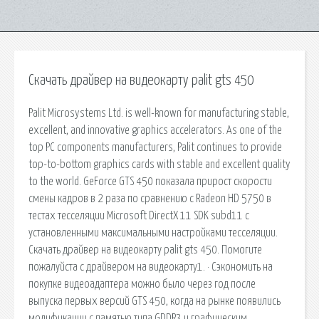
Скачать драйвер на видеокарту palit gts 450
Palit Microsystems Ltd. is well-known for manufacturing stable,
excellent, and innovative graphics accelerators. As one of the
top PC components manufacturers, Palit continues to provide
top-to-bottom graphics cards with stable and excellent quality
to the world. GeForce GTS 450 показала прирост скорости
смены кадров в 2 раза по сравнению с Radeon HD 5750 в
тестах тесселяции Microsoft DirectX 11 SDK subd11 с
установленными максимальными настройками тесселяции.
Скачать драйвер на видеокарту palit gts 450. Помогите
пожалуйста с драйвером на видеокарту1. · Сэкономить на
покупке видеоадаптера можно было через год после
выпуска первых версий GTS 450, когда на рынке появились
модификации с памятью типа GDDR3 и графическим