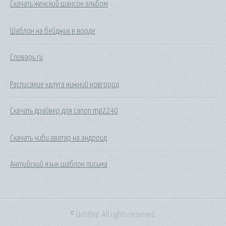
Скачать женский шансон альбом
Шаблон на бейджик в ворде
Словарь ru
Расписание калуга нижний новгород
Скачать драйвер для canon mg2240
Скачать чиби аватар на андроид
Английский язык шаблон письма
© Untitled. All rights reserved.