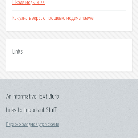
Школа моды киев
Как узнать версию прошивки модема huawei
Links
An Informative Text Blurb
Links to Important Stuff
Париж холодное утро схема