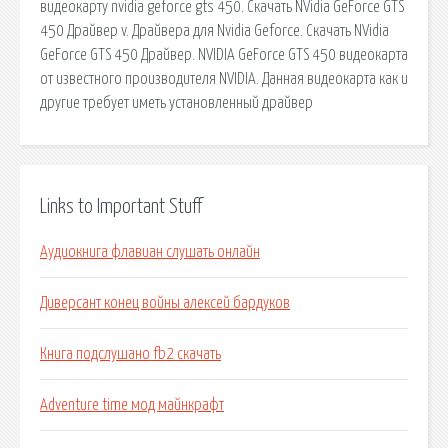
видеокарту nvidia geforce gts 450. Скачать NVidia GeForce GTS
450 Драйвер v. Драйвера для Nvidia Geforce. Скачать NVidia
GeForce GTS 450 Драйвер. NVIDIA GeForce GTS 450 видеокарта
от известного производителя NVIDIA. Данная видеокарта как и
другие требует иметь установленный драйвер
Links to Important Stuff
Аудиокнига флавиан слушать онлайн
Диверсант конец войны алексей бардуков
Книга подслушано fb2 скачать
Adventure time мод майнкрафт