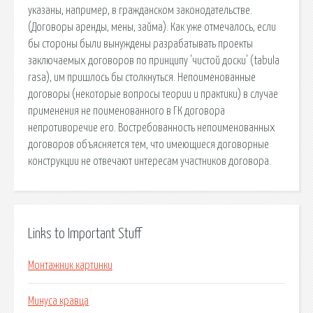
указаны, например, в гражданском законодательстве.
(Договоры аренды, мены, займа). Как уже отмечалось, если
бы стороны были вынуждены разрабатывать проекты
заключаемых договоров по принципу 'чистой доски' (tabula
rasa), им пришлось бы столкнуться. Непоименованные
договоры (некоторые вопросы теории и практики) в случае
применения не поименованного в ГК договора
непротиворечие его. Востребованность непоименованных
договоров объясняется тем, что имеющиеся договорные
конструкции не отвечают интересам участников договора.
Links to Important Stuff
Монтажник картинки
Минуса кравца