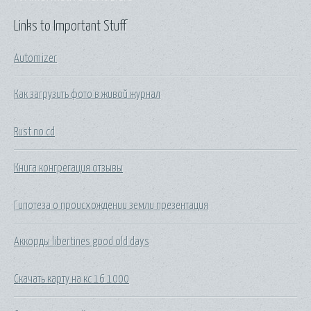
Links to Important Stuff
Automizer
Как загрузить фото в живой журнал
Rust no cd
Книга конгрегация отзывы
Гипотеза о происхождении земли презентация
Аккорды libertines good old days
Скачать карту на кс 16 1000