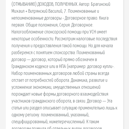
(ОТМЫВАНИЮ) ДОХОДОВ, ПОЛУЧЕННЫХ. Автор: Брагинский
Михаил + Витрянский Василий, 7. Поименованные и
непоименованные договоры - Договорное право. Книга
первая. Общие положения, Серия: Договорное.
Налогообложение спонсорской помощи при УСН имеет
некоторые особенности. Рассмотрим налоговые последствия
получения и предоставления такой помощи. Но для начала
разберемся с понятием спонсорства. Поименованный
договор — договор, который прямо обозначен в
Гражданском кодексе или в НПА (например: договор купли-.
Набор поименованных договоров любой страны всегда
отстает от потребностей оборота. Динамика, развитие и
усложнение экономики, имущественных отношений
порождает новые формы договорного взаимодействия
участников гражданского оборота, в связи. Договор — Эта
статья или раздел описывает ситуацию применительно лишь к
одному региону. поименованный, указанный,
специфицированный, нижеперечисленный. К таким
договорам правила об отдельных видах договоров,