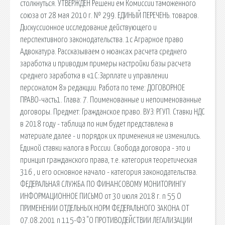
столкнуться. УТВЕРЖДЕН Решени ем Комиссии таможенного
союза от 28 мая 2010 г. № 299. ЕДИНЫЙ ПЕРЕЧЕНЬ. товаров.
Дискуссионное исследование действующего и
перспективного законодательства. 1c Аграрное право
Адвокатура. Рассказываем о нюансах расчета среднего
заработка и приводим примеры настройки базы расчета
среднего заработка в «1С:Зарплате и управлении
персоналом 8» редакции. Работа по теме: ДОГОВОРНОЕ
ПРАВО-часть1. Глава: 7. Поименованные и непоименованные
договоры. Предмет: Гражданское право. ВУЗ: РГУП. Ставки НДС
в 2018 году - таблица по ним будет представлена в
материале далее - и порядок их применения не изменились.
Единой ставки налога в России. Свобода договора - это и
принцип гражданского права, т.е. категория теоретическая
316 , и его основное начало - категория законодательства.
ФЕДЕРАЛЬНАЯ СЛУЖБА ПО ФИНАНСОВОМУ МОНИТОРИНГУ
ИНФОРМАЦИОННОЕ ПИСЬМО от 30 июля 2018 г. n 55 О
ПРИМЕНЕНИИ ОТДЕЛЬНЫХ НОРМ ФЕДЕРАЛЬНОГО ЗАКОНА ОТ
07.08.2001 n 115-ФЗ "О ПРОТИВОДЕЙСТВИИ ЛЕГАЛИЗАЦИИ