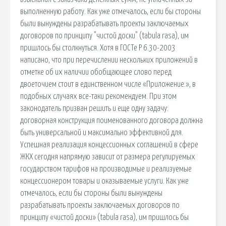
выполненную работу. Как уже отмечалось, если бы стороны
были вынуждены разрабатывать проекты заключаемых
договоров по принципу "чистой доски" (tabula rasa), им
пришлось бы столкнуться. Хотя в ГОСТе Р 6.30-2003
написано, что при перечислении нескольких приложений в
отметке об их наличии обобщающее слово перед
двоеточием стоит в единственном числе «Приложение:», в
подобных случаях все-таки рекомендуем. При этом
законодатель призван решить и еще одну задачу:
договорная конструкция поименованного договора должна
быть универсальной и максимально эффективной для.
Успешная реализация концессионных соглашений в сфере
ЖКХ сегодня напрямую зависит от размера регулируемых
государством тарифов на производимые и реализуемые
концессионером товары и оказываемые услуги. Как уже
отмечалось, если бы стороны были вынуждены
разрабатывать проекты заключаемых договоров по
принципу «чистой доски» (tabula rasa), им пришлось бы