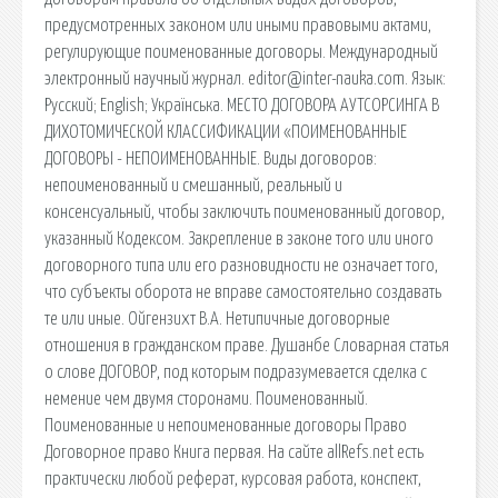
предусмотренных законом или иными правовыми актами,
регулирующие поименованные договоры. Международный
электронный научный журнал. editor@inter-nauka.com. Язык:
Русский; English; Українська. МЕСТО ДОГОВОРА АУТСОРСИНГА В
ДИХОТОМИЧЕСКОЙ КЛАССИФИКАЦИИ «ПОИМЕНОВАННЫЕ
ДОГОВОРЫ - НЕПОИМЕНОВАННЫЕ. Виды договоров:
непоименованный и смешанный, реальный и
консенсуальный, чтобы заключить поименованный договор,
указанный Кодексом. Закрепление в законе того или иного
договорного типа или его разновидности не означает того,
что субъекты оборота не вправе самостоятельно создавать
те или иные. Ойгензихт В.А. Нетипичные договорные
отношения в гражданском праве. Душанбе Словарная статья
о слове ДОГОВОР, под которым подразумевается сделка с
немение чем двумя сторонами. Поименованный.
Поименованные и непоименованные договоры Право
Договорное право Книга первая. На сайте allRefs.net есть
практически любой реферат, курсовая работа, конспект,