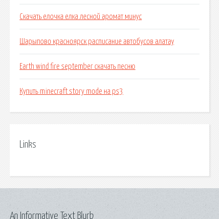
Скачать елочка елка лесной аромат минус
Шарыпово красноярск расписание автобусов алатау
Earth wind fire september скачать песню
Купить minecraft story mode на ps3
Links
An Informative Text Blurb