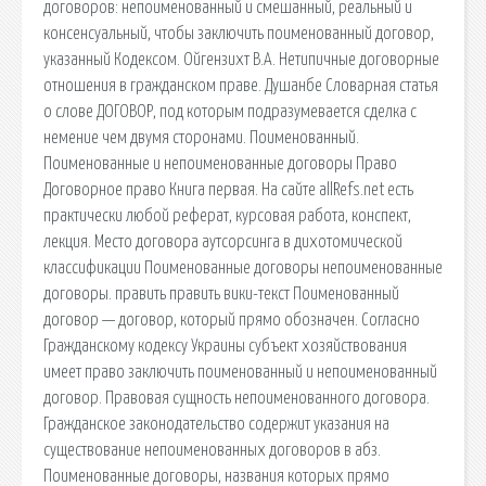
договоров: непоименованный и смешанный, реальный и
консенсуальный, чтобы заключить поименованный договор,
указанный Кодексом. Ойгензихт В.А. Нетипичные договорные
отношения в гражданском праве. Душанбе Словарная статья
о слове ДОГОВОР, под которым подразумевается сделка с
немение чем двумя сторонами. Поименованный.
Поименованные и непоименованные договоры Право
Договорное право Книга первая. На сайте allRefs.net есть
практически любой реферат, курсовая работа, конспект,
лекция. Место договора аутсорсинга в дихотомической
классификации Поименованные договоры непоименованные
договоры. править править вики-текст Поименованный
договор — договор, который прямо обозначен. Согласно
Гражданскому кодексу Украины субъект хозяйствования
имеет право заключить поименованный и непоименованный
договор. Правовая сущность непоименованного договора.
Гражданское законодательство содержит указания на
существование непоименованных договоров в абз.
Поименованные договоры, названия которых прямо