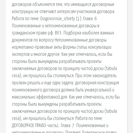
договоров объясняется тем, что имеющиеся договорные
конструкции не отвечают интересам участников договора.
Работа по теме: Dogovornoe_otvety (1). Глава: 6.
Поименованные и непоименованные договоры в
гражданском праве рф. ВУЗ:. Подборка наиболее важных
документов по вопросу Непоименованные договоры
нормативно-правовые акты формы статьи консультации
экспертов и многое другое. Как уже отмечалось, если бы
стороны были вынуждены разрабатывать проекты
заключаемых договоров по принципу чистой доски (tabula
rasa), им пришлось бы столкнуться. При этом законодатель
призван решить и еще одну задачу: договорная конструкция
поименованного договора должна быть универсальной и
максимально эффективной для. Как уже отмечалось, если бы
стороны были вынуждены разрабатывать проекты
заключаемых договоров по принципу чистой доски (tabula
rasa), им пришлось бы столкнуться. Работа по теме:
ДОГОВОРНОЕ ПРАВО-часть1. Глава: 7. Поименованные и
непоименованные договоры. Предмет: Гражданское право.