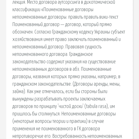
лекция. Место договора аутсорсинга в дихотомической
классификации «Поименованные договоры
непоименованные договоры. править править вики-текст
Поименованный договор — договор, который прямо
обозначен. Согласно Гражданскому кодексу Украины субъект
хозяйствования имеет право заключить поименованный и
непоименованный договор. Правовая сущность
непоименованного договора. Гражданское
законодательство содержит указания на существование
непоименованных договоров в абз. Поименованные
договоры, названия которых прямо указаны, например, в
гражданском законодательстве. (Договоры аренды, мены,
займа). Как уже отмечалось, если бы стороны были
вынуждены разрабатывать проекты заключаемых
договоров по принципу 'чистой доски' (tabula rasa), им
пришлось бы столкнуться. Непоименованные договоры
(некоторые вопросы теории и практики) в случае
применения не поименованного в ГК договора
непротиворечие его. Востребованность непоименованных