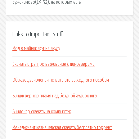
Бужаниново(19.52), на которых есть.
Links to Important Stuff
Мод в майнкрафт на акулу
Скачать игры про выживание с динозаврами
Образец заявления по выплате выходного пособия
Виндж вернор пламя над бездной аудиокнига
Винлокер скачать на компьютер
Менеджмент казначевская скачать бесплатно торрент