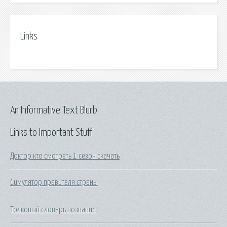
Links
An Informative Text Blurb
Links to Important Stuff
Доктор кто смотреть 1 сезон скачать
Симулятор правителя страны
Толковый словарь познание