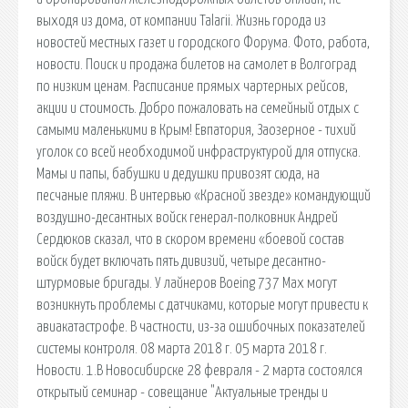
выходя из дома, от компании Talarii. Жизнь города из
новостей местных газет и городского Форума. Фото, работа,
новости. Поиск и продажа билетов на самолет в Волгоград
по низким ценам. Расписание прямых чартерных рейсов,
акции и стоимость. Добро пожаловать на семейный отдых с
самыми маленькими в Крым! Евпатория, Заозерное - тихий
уголок со всей необходимой инфраструктурой для отпуска.
Мамы и папы, бабушки и дедушки привозят сюда, на
песчаные пляжи. В интервью «Красной звезде» командующий
воздушно-десантных войск генерал-полковник Андрей
Сердюков сказал, что в скором времени «боевой состав
войск будет включать пять дивизий, четыре десантно-
штурмовые бригады. У лайнеров Boeing 737 Max могут
возникнуть проблемы с датчиками, которые могут привести к
авиакатастрофе. В частности, из-за ошибочных показателей
системы контроля. 08 марта 2018 г. 05 марта 2018 г.
Новости. 1.В Новосибирске 28 февраля - 2 марта состоялся
открытый семинар - совещание "Актуальные тренды и