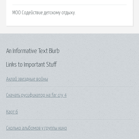
МОО Содействие детскому отдыху.
An Informative Text Blurb
Links to Important Stuff
Аклай звездные войны
Скачать русификатор на far cry 4
Карт 6
Сколько альбомов у группы кино