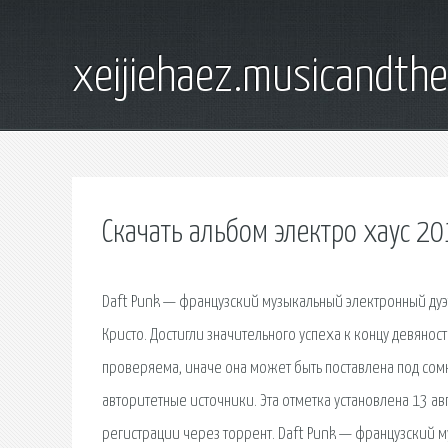
xeijiehaez.musicandth
Скачать альбом электро хаус 2
Daft Punk — французский музыкальный электронный дуэ
Кристо. Достигли значительного успеха к концу девян
проверяема, иначе она может быть поставлена под сомн
авторитетные источники. Эта отметка установлена 13 ав
регистрации через торрент. Daft Punk — французский м