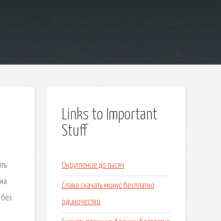
Links to Important
Stuff
-
ыть
Округление до тысяч
 на
Слава скачать минус бесплатно
 без
одиночество