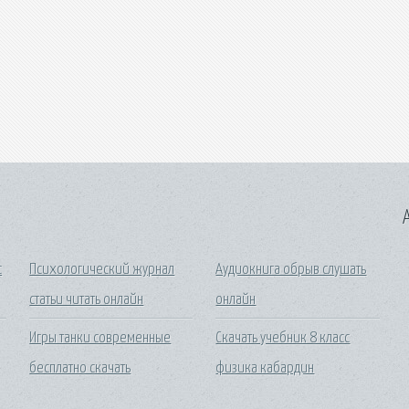
A
с
Психологический журнал
Аудиокнига обрыв слушать
статьи читать онлайн
онлайн
Игры танки современные
Скачать учебник 8 класс
бесплатно скачать
физика кабардин