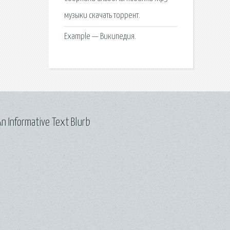
музыки скачать торрент.
Example — Википедия.
n Informative Text Blurb