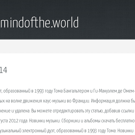
emindofthe.world
014
т, образованный в 1993 году Тома Бангальтером и Ги-Мануэлем де Омем
остых на волне движения хаус-музыки во Франции. Информация должна б
ение и удалена. Вы можете отредактировать эту статью, добавив ссылки
густа 2012 года. Новинки музыки. Сборники и альбомы скачать бесплатно
узыкальный электронный дуэт, образованный в 1993 году Тома. Новинки