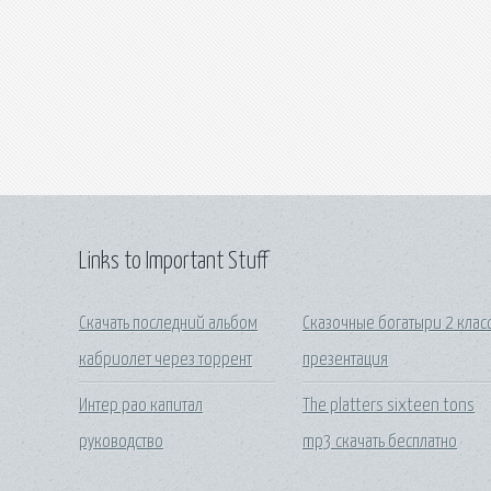
Links to Important Stuff
Скачать последний альбом
Сказочные богатыри 2 клас
кабриолет через торрент
презентация
Интер рао капитал
The platters sixteen tons
руководство
mp3 скачать бесплатно