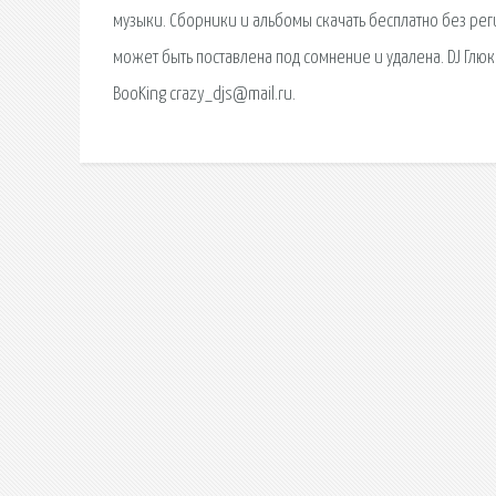
музыки. Сборники и альбомы скачать бесплатно без ре
может быть поставлена под сомнение и удалена. DJ Глюк
BooKing crazy_djs@mail.ru.