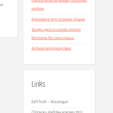
Скачать песни на флешку бесплатно
на
клубняк
Аудиокнига лето господне слушать
Загадки джесса скачать торрент
бесплатно без регистрации
Антонов мечта минусовка
Links
Daft Punk — Википедия.
Сборники альбомы новинки mp3