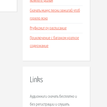
Nowhere фильм
Скачать минус песни зажигай чтоб
горело ясно
Ргуфксмит ру расписание
Приключение с багажом краткое
содержание
Links
Аудиокниги скачать бесплатно и
без регистрации и слушать.