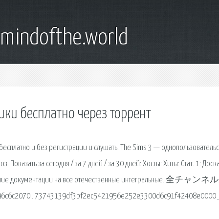
emindofthe.world
ки бесплатно через торрент
бесплатно и без регистрации и слушать. The Sims 3 — однопользователь
Показать за сегодня / за 7 дней / за 30 дней: Хосты: Хиты: Стат. 1: Доск
ставление документации на все отечественные интегральные. 全チャ
c2070…73743139df3bf2ec5421956e252e3300d6c91f42408e00