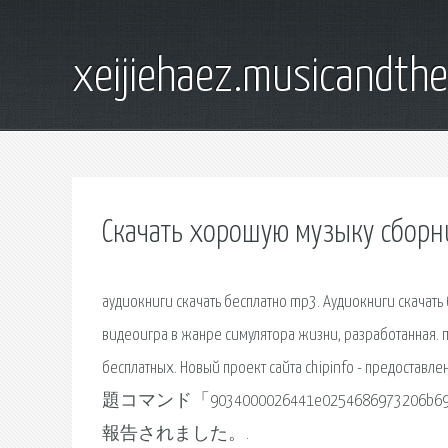
xeijiehaez.musicandth
Скачать хорошую музыку сборни
аудиокниги скачать бесплатно mp3. Аудиокниги скачать 
видеоигра в жанре симулятора жизни, разработанная. поз. 
бесплатных. Новый проект сайта chipinfo - предо
題コマンド「9034000026441e0254686973206b696c6
報告されました。.