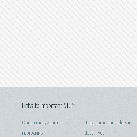
Links to Important Stuff
Фото на документы
Читы к игре darksiders ii
программы
death lives