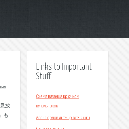
Links to Important
Stuff
ская
а
Схема вязания крючком
ンネル見放
купальников
00」も
Алекс орлов литмир все книги