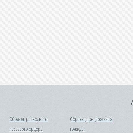
A
Образец расходного
Образец предложения
кассового ордера
граждан