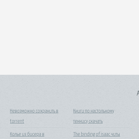
A
Невозможно сохранить в
Книги по настольному
torrent
теннису скачать
Колье из бисера в
The binding of isaac читы