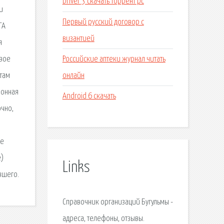
Driver 3 скачать торрент pc
и
Первый русский договор с
ГА
византией
я
Российские аптеки журнал читать
овое
онлайн
там
ронная
Android 6 скачать
очно,
ие
е)
Links
вшего.
Справочник организаций Бугульмы -
адреса, телефоны, отзывы.