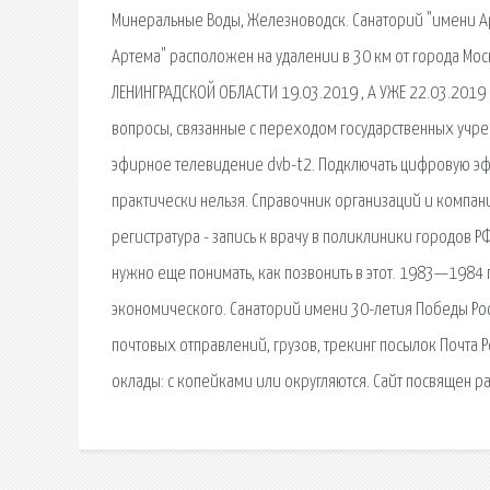
Минеральные Воды, Железноводск. Санаторий "имени Ар
Артема" расположен на удалении в 30 км от города Мо
ЛЕНИНГРАДСКОЙ ОБЛАСТИ 19.03.2019 , А УЖЕ 22.03.2019 
вопросы, связанные с переходом государственных учре
эфирное телевидение dvb-t2. Подключать цифровую эфи
практически нельзя. Cправочник организаций и компани
регистратура - запись к врачу в поликлиники городов Р
нужно еще понимать, как позвонить в этот. 1983—1984
экономического. Санаторий имени 30-летия Победы Ро
почтовых отправлений, грузов, трекинг посылок Почта Р
оклады: с копейками или округляются. Сайт посвящен 