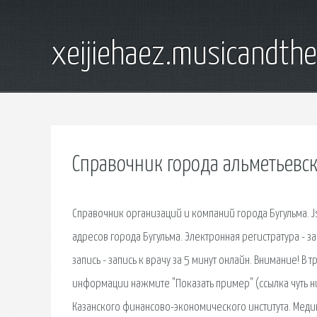
xeijiehaez.musicandth
Справочник города альметьевс
Cправочник организаций и компаний города Бугульма. J
адресов города Бугульма. Электронная регистратура - з
запись - запись к врачу за 5 минут онлайн. Внимание! 
информации нажмите "Показать пример" (ссылка чуть 
Казанского финансово-экономического института. Меди