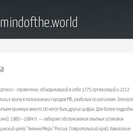
emindofthe.world
ка
sprav.ru - справочник, объединивший в себе 1775 организаций и 2312
апись к врачу в поликлиники городов РФ, разбитых по регионам. Электро
В третьем примере вместо 00 могут быть другие цифры. Для более подробн
ниже). 1983—1984 гг. — лаборант обслуживания опытных установок
цинский центр "Княжна Мери" Россия, Ставропольский край, Кавказские