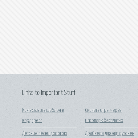
Links to Important Stuff
Как вставить шаблон в
Скачать игры через
вордпресс
игропарк бесплатно
Детские песни дорогою
Драйвера для эцп рутокен