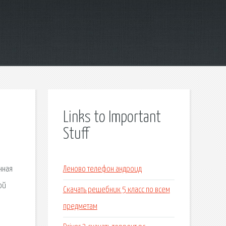
Links to Important
Stuff
нная
Леново телефон андроид
ой
Скачать решебник 5 класс по всем
предметам