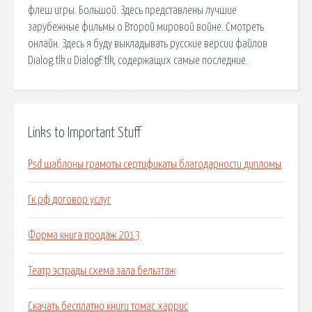
флеш игры. Большой. Здесь представлены лучшие
зарубежные фильмы о Второй мировой войне. Смотреть
онлайн. Здесь я буду выкладывать русские версии файлов
Dialog.tlk и DialogF.tlk, содержащих самые последние.
Links to Important Stuff
Psd шаблоны грамоты сертификаты благодарности дипломы
Гк рф договор услуг
Форма книга продаж 2013
Театр эстрады схема зала бельэтаж
Скачать бесплатно книги томас харрис