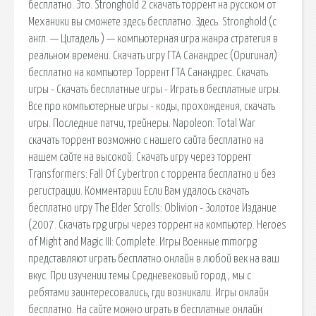
бесплатно. Это. Stronghold 2 скачать торрент на русском от
Механики вы сможете здесь бесплатно. Здесь. Stronghold (с
англ. — Цитадель ) — компьютерная игра жанра стратегия в
реальном времени. Скачать игру ГТА Санандрес (Оригинал)
бесплатно на компьютер Торрент ГТА Санандрес. Скачать
игры - Скачать бесплатные игры - Играть в бесплатные игры.
Все про компьютерные игры - коды, прохождения, скачать
игры. Последние патчи, трейнеры. Napoleon: Total War
скачать торрент возможно с нашего сайта бесплатно на
нашем сайте на высокой. Скачать игру через торрент
Transformers: Fall Of Cybertron с торрента бесплатно и без
регистрации. Комментарии Если Вам удалось скачать
бесплатно игру The Elder Scrolls: Oblivion - Золотое Издание
(2007. Cкачать rpg игры через торрент на компьютер. Heroes
of Might and Magic III: Complete. Игры Военные mmorpg
представляют играть бесплатно онлайн в любой век на ваш
вкус. При изучении темы Средневековый город , мы с
ребятами заинтересовались, гди возникали. Игры онлайн
бесплатно. На сайте можно играть в бесплатные онлайн