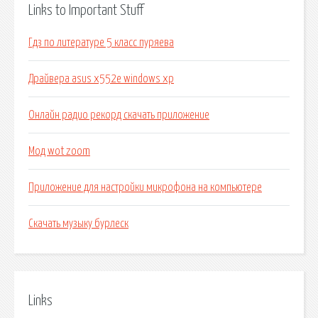
Links to Important Stuff
Гдз по литературе 5 класс пуряева
Драйвера asus x552e windows xp
Онлайн радио рекорд скачать приложение
Мод wot zoom
Приложение для настройки микрофона на компьютере
Скачать музыку бурлеск
Links