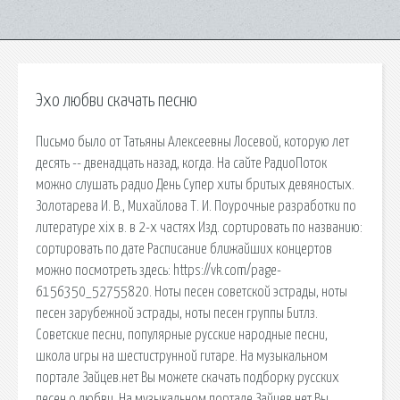
Эхо любви скачать песню
Письмо было от Татьяны Алексеевны Лосевой, которую лет
десять -- двенадцать назад, когда. На сайте РадиоПоток
можно слушать радио День Супер хиты бритых девяностых.
Золотарева И. В., Михайлова Т. И. Поурочные разработки по
литературе xix в. в 2-х частях Изд. сортировать по названию:
сортировать по дате Расписание ближайших концертов
можно посмотреть здесь: https://vk.com/page-
6156350_52755820. Ноты песен советской эстрады, ноты
песен зарубежной эстрады, ноты песен группы Битлз.
Советские песни, популярные русские народные песни,
школа игры на шестиструнной гитаре. На музыкальном
портале Зайцев.нет Вы можете скачать подборку русских
песен о любви. На музыкальном портале Зайцев.нет Вы