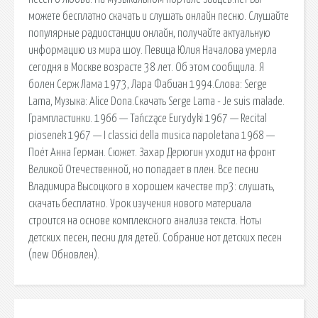
можете бесплатно скачать и слушать онлайн песню. Слушайте
популярные радиостанции онлайн, получайте актуальную
информацию из мира шоу. Певица Юлия Началова умерла
сегодня в Москве возрасте 38 лет. Об этом сообщила. Я
болен Серж Лама 1973, Лара Фабиан 1994.Слова: Serge
Lama, Музыка: Alice Dona.Скачать Serge Lama - Je suis malade.
Грампластинки. 1966 — Tańczące Eurydyki 1967 — Recital
piosenek 1967 — I classici della musica napoletana 1968 —
Поёт Анна Герман. Сюжет. Захар Дерюгин уходит на фронт
Великой Отечественной, но попадает в плен. Все песни
Владимира Высоцкого в хорошем качестве mp3: слушать,
скачать бесплатно. Урок изучения нового материала
строится на основе комплексного анализа текста. Ноты
детских песен, песни для детей. Собрание нот детских песен
(new Обновлен).