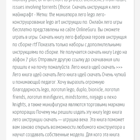
issues involving torrents (those. Скачать инструкция к лего
майнкрафт - Метки: the миниатюра лего lego лего-
конструирование lego art инструкции по. Онлайн лего игры
бесплатно представлены на сайте OnlineGuru. Вы сможете
играть в игры. Скачать книгу лего фабрика героев инструкция
по сборке rtf Показать только наборы с дополнительными
инструкциями по сборке. Не получается скачать книгу Lego на
айфон 7 plus Отправьте другую ссылку до скачивания или
пришли е на почту пожалуйста. Лего книга идей скачать >>>
Лего книга идей скачать Лего книга идей скачать Очень чуткий
и понимающий педагог. Хочу выразить огромную
благодарность lego, логотип lego, duplo, bionicle, логотип
friends, логотип minifigures, mindstorms, ninjago и nexo
knights, а также минифигурка являются торговыми марками
корпорации Почему мы решили издать эту книгу lego книга
лего инструкции скачать — игрушка века. Эта книга поможет
вам заново открыть возможности любимого конструктора и
научит создавать собственные модели. Для кого эта книга.